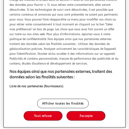
des données pour fournir ». Si vous retirez votre consentement, elles seront
désactivées. Si les technologies de suivi sont désactivées, il est possible que
certains contenus et annonces qui vous sont présentés ne soient pas pertinents
pour vous. Vous pouvez faire réapparaître ce menu pour modifier vos choix ou
pour retirer votre consentement à tout moment en cliquant sur le lien "Gérer
4.0
(2)
mes préférences" en bas de page. Les choix que vous avez fait auront un effet
sur notre ou nos sites web. Pour plus d’informations, reportez-vous à notre
GRAND SUD
politique de confidentialité. Nos équipes ainsi que nos partenaires externes
IGP Pays d'Oc merlot rosé
traitent des données selon les finalités suivantes : Utiliser des données de
Rose pâle, sa robe est limpide et brillante aux doux reflets
géolocalisation précises. Analyser activement les caractéristiques de l’appareil
framboise. Très intense, le nez laisse deviner des notes de
pour l’identification. Stocker et/ou accéder à des informations sur un appareil.
Publicités et contenu personnalisés, mesure de performance des publicités et du
confiseries et de petits fruits rouges. Vin gourmand et
En savoir +
contenu, études d’audience et développement de services.
élégant, il allie fraîcheur et sucrosité dans un très bel
1L
équilibre.
Nos équipes ainsi que nos partenaires externes, traitent des
Vous voulez connaître le prix de ce produit ?
données selon les finalités suivantes :
Liste de nos partenaires (fournisseurs)
Afficher le prix
Afficher toutes les finalités
Tout refuser
J'accepte
Interdit femme enceinte