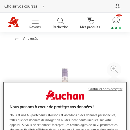
Aller
Choisir vos courses
directement
au
contenu
Aller
directement
Rayons
Recherche
Mes produits
à
la
recherche
Vins rosés
Aller
directement
à
la
navigation
Aller
directement
à
Agr
la
rubrique
l'il
besoin
d'aide
à
Réd
20
l'il
Continuer sans accepter
à
Par
100
le
Nous prenons à coeur de protéger vos données !
%
pro
Nous et nos 68 partenaires stockons et accédons à des données personnelles,
telles que des données de navigation ou des identifiants uniques, sur votre
appareil. Si vous sélectionnez "J'accepte", les technologies de suivi prendront en
charge les finalités affichées dans la section « Nous et nos partenaires traitons