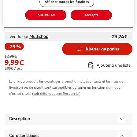
Afficher toutes les finalités
Livraison dès 7/8 jours
Tout refuser
J'accepte
4,99€
Plus d'options
23,74€
Vendu par
Multishop
-23 %
Ajouter au panier
12,99€
9,99€
Ajouter à une liste
9,99€ / pce
Le prix du produit, les avantages promotionnels éventuels et les frais de
livraison ou de retrait sont susceptibles de varier en fonction du mode
d'achat choisi (
voir détails et présélection ici
)
Description
Caractéristiques