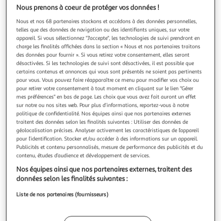
Illustration
Illustration
Nous prenons à coeur de protéger vos données !
précédente
suivante
Nous et nos 68 partenaires stockons et accédons à des données personnelles,
telles que des données de navigation ou des identifiants uniques, sur votre
appareil. Si vous sélectionnez "J'accepte", les technologies de suivi prendront en
charge les finalités affichées dans la section « Nous et nos partenaires traitons
5.0
(1)
des données pour fournir ». Si vous retirez votre consentement, elles seront
Gouttière à bûche en inox 31 cm
désactivées. Si les technologies de suivi sont désactivées, il est possible que
Réalisez facilement de délicieuses bûches grâce à cette
certains contenus et annonces qui vous sont présentés ne soient pas pertinents
gouttière en inox de 31 cm. Vous allez régaler petits et
pour vous. Vous pouvez faire réapparaître ce menu pour modifier vos choix ou
pour retirer votre consentement à tout moment en cliquant sur le lien "Gérer
grands.
En savoir +
mes préférences" en bas de page. Les choix que vous avez fait auront un effet
Vendu par
Paris Prix
sur notre ou nos sites web. Pour plus d’informations, reportez-vous à notre
politique de confidentialité. Nos équipes ainsi que nos partenaires externes
Livr. ou retrait dès 3/4 jours
traitent des données selon les finalités suivantes : Utiliser des données de
A partir de 7,99€
géolocalisation précises. Analyser activement les caractéristiques de l’appareil
Plus d'options
pour l’identification. Stocker et/ou accéder à des informations sur un appareil.
Publicités et contenu personnalisés, mesure de performance des publicités et du
contenu, études d’audience et développement de services.
9,99€
12,99€
Vendu par
Paris Prix
Nos équipes ainsi que nos partenaires externes, traitent des
données selon les finalités suivantes :
Livraison dès 1/2 semaines
Livraison offerte
Liste de nos partenaires (fournisseurs)
Plus d'options
21,10€
Vendu par
ASD