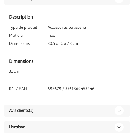
Description
Type de produit
Accessoires patisserie
Matière
Inox
Dimensions
30.5 x 10 x 7.3 cm
Dimensions
31 cm
Réf / EAN :
693679 / 3561869453446
Avis clients
(1)
Livraison