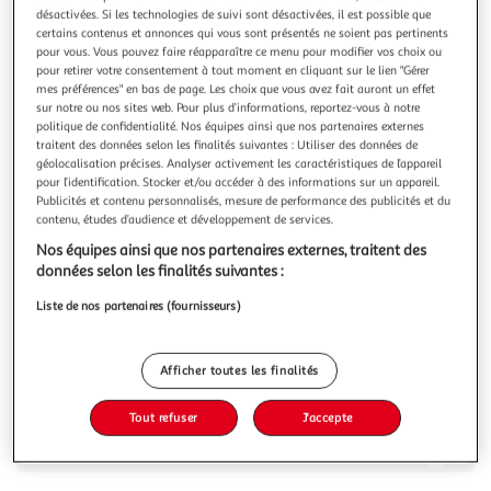
Illustration
Illustration
désactivées. Si les technologies de suivi sont désactivées, il est possible que
précédente
suivante
certains contenus et annonces qui vous sont présentés ne soient pas pertinents
pour vous. Vous pouvez faire réapparaître ce menu pour modifier vos choix ou
pour retirer votre consentement à tout moment en cliquant sur le lien "Gérer
mes préférences" en bas de page. Les choix que vous avez fait auront un effet
GOTCHA
sur notre ou nos sites web. Pour plus d’informations, reportez-vous à notre
politique de confidentialité. Nos équipes ainsi que nos partenaires externes
Sweat Homme Gotcha Camfish
traitent des données selon les finalités suivantes : Utiliser des données de
Optez pour ce sweat Gotcha disponible à petit prix !-
géolocalisation précises. Analyser activement les caractéristiques de l’appareil
Coloris : Orange- Coupe altique- Manches longues- Avec
pour l’identification. Stocker et/ou accéder à des informations sur un appareil.
capuche- Composition : 100% coton
En savoir +
Publicités et contenu personnalisés, mesure de performance des publicités et du
contenu, études d’audience et développement de services.
Vous voulez connaître le prix de ce produit ?
Nos équipes ainsi que nos partenaires externes, traitent des
données selon les finalités suivantes :
Afficher le prix
Liste de nos partenaires (fournisseurs)
Afficher toutes les finalités
Description
Tout refuser
J'accepte
Caractéristiques