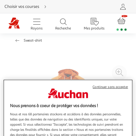
Aller
Choisir vos courses
directement
au
contenu
Aller
directement
Rayons
Recherche
Mes produits
à
la
recherche
Sweat-shirt
Aller
directement
à
la
navigation
Aller
directement
à
Agr
la
rubrique
l'il
besoin
d'aide
à
Réd
Continuer sans accepter
20
l'il
à
Par
Nous prenons à coeur de protéger vos données !
100
le
Nous et nos 68 partenaires stockons et accédons à des données personnelles,
%
pro
telles que des données de navigation ou des identifiants uniques, sur votre
appareil. Si vous sélectionnez "J'accepte", les technologies de suivi prendront en
charge les finalités affichées dans la section « Nous et nos partenaires traitons
des données pour fournir ». Si vous retirez votre consentement, elles seront