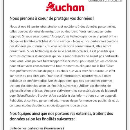
Illustration
Illustration
Continuer sans accepter
précédente
suivante
Nous prenons à coeur de protéger vos données !
Nous et nos 68 partenaires stockons et accédons à des données personnelles,
GOOGLE
telles que des données de navigation ou des identifiants uniques, sur votre
Passerelle multimédia tv streamer 4k
appareil. Si vous sélectionnez "J'accepte", les technologies de suivi prendront en
La durée de garantie est de 2 ans. Caractéristiques
charge les finalités affichées dans la section « Nous et nos partenaires traitons
générales Type Passerelle Multimédia Interface USB
des données pour fournir ». Si vous retirez votre consentement, elles seront
désactivées. Si les technologies de suivi sont désactivées, il est possible que
Modèle Chromecast Processeur non communiqué
En savoir +
certains contenus et annonces qui vous sont présentés ne soient pas pertinents
Utilisation A brancher sur la TV RAM 4.0 Matériau Non
Vendu par
Boulanger
pour vous. Vous pouvez faire réapparaître ce menu pour modifier vos choix ou
communiqué Qualité d'image Dolby Vision Wi-Fi Oui
pour retirer votre consentement à tout moment en cliquant sur le lien "Gérer
Alimentation U
Livr. ou retrait dès 3/4 jours
mes préférences" en bas de page. Les choix que vous avez fait auront un effet
Livraison et retrait offerts
sur notre ou nos sites web. Pour plus d’informations, reportez-vous à notre
Plus d'options
politique de confidentialité. Nos équipes ainsi que nos partenaires externes
traitent des données selon les finalités suivantes : Utiliser des données de
géolocalisation précises. Analyser activement les caractéristiques de l’appareil
118,10€
Vendu par
Boulanger
pour l’identification. Stocker et/ou accéder à des informations sur un appareil.
Publicités et contenu personnalisés, mesure de performance des publicités et du
Livraison dès 6/7 jours
contenu, études d’audience et développement de services.
4,99€
Nos équipes ainsi que nos partenaires externes, traitent des
Plus d'options
données selon les finalités suivantes :
118,35€
Vendu par
Multishop
Liste de nos partenaires (fournisseurs)