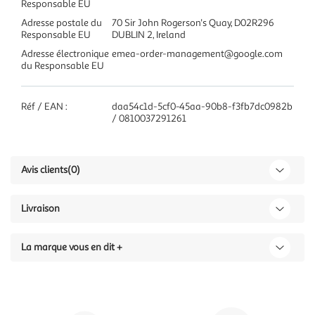
Responsable EU
Adresse postale du
70 Sir John Rogerson's Quay, D02R296
Responsable EU
DUBLIN 2, Ireland
Adresse électronique
emea-order-management@google.com
du Responsable EU
Réf / EAN :
daa54c1d-5cf0-45aa-90b8-f3fb7dc0982b
/ 0810037291261
Avis clients
(0)
Livraison
La marque vous en dit +