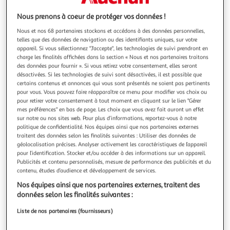
Nous prenons à coeur de protéger vos données !
Nous et nos 68 partenaires stockons et accédons à des données personnelles,
telles que des données de navigation ou des identifiants uniques, sur votre
appareil. Si vous sélectionnez "J'accepte", les technologies de suivi prendront en
5.0
(1)
charge les finalités affichées dans la section « Nous et nos partenaires traitons
GIGASET
des données pour fournir ». Si vous retirez votre consentement, elles seront
désactivées. Si les technologies de suivi sont désactivées, il est possible que
Téléphone sans fil - AS690A Trio - Répondeur - Noir
certains contenus et annonces qui vous sont présentés ne soient pas pertinents
Blocage d'appels indésirables - Fonction mains libres -
pour vous. Vous pouvez faire réapparaître ce menu pour modifier vos choix ou
Numérotation abrégée - Répertoire 100 noms et numéros -
pour retirer votre consentement à tout moment en cliquant sur le lien "Gérer
Journal des 25 derniers appels entrants - Volume réglable
En savoir +
mes préférences" en bas de page. Les choix que vous avez fait auront un effet
5 niveaux
sur notre ou nos sites web. Pour plus d’informations, reportez-vous à notre
Garantie fabricant: 2 ans *
politique de confidentialité. Nos équipes ainsi que nos partenaires externes
Vendu par
Multishop
traitent des données selon les finalités suivantes : Utiliser des données de
géolocalisation précises. Analyser activement les caractéristiques de l’appareil
pour l’identification. Stocker et/ou accéder à des informations sur un appareil.
Livraison dès 5/6 jours
Publicités et contenu personnalisés, mesure de performance des publicités et du
4,99€
contenu, études d’audience et développement de services.
Plus d'options
Nos équipes ainsi que nos partenaires externes, traitent des
85,37€
données selon les finalités suivantes :
Vendu par
Multishop
Liste de nos partenaires (fournisseurs)
Livraison dès 4/5 jours
4,99€