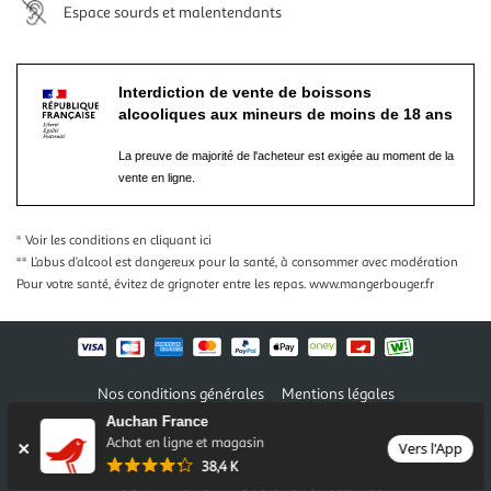
Espace sourds et malentendants
Interdiction de vente de boissons
alcooliques aux mineurs de moins de 18 ans
La preuve de majorité de l'acheteur est exigée au moment de la
vente en ligne.
* Voir les conditions
en cliquant ici
** L’abus d’alcool est dangereux pour la santé, à consommer avec modération
Pour votre santé, évitez de grignoter entre les repas.
www.mangerbouger.fr
Nos conditions générales
Mentions légales
Conditions des offres et promotions
Gérer mes préférences
Auchan France
Politique de confidentialité
Informations légales marketplace
Achat en ligne et magasin
Vers l'App
38,4 K
Auchan 2026 © Tous droits réservés