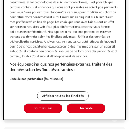
désactivées. Si les technologies de suivi sont désactivées, il est possible que
certains contenus et annonces qui vous sont présentés ne soient pas pertinents
pour vous. Vous pouvez faire réapparaître ce menu pour modifier vos choix ou
pour retirer votre consentement à tout moment en cliquant sur le lien "Gérer
mes préférences" en bas de page. Les choix que vous avez fait auront un effet
sur notre ou nos sites web. Pour plus d’informations, reportez-vous à notre
5.0
(3)
politique de confidentialité. Nos équipes ainsi que nos partenaires externes
GERBLE
traitent des données selon les finalités suivantes : Utiliser des données de
géolocalisation précises. Analyser activement les caractéristiques de l’appareil
Tablette de chocolat noir sans sucres ajoutés
pour l’identification. Stocker et/ou accéder à des informations sur un appareil.
Tout le plaisir du gout intense du chocolat noir dans une
Publicités et contenu personnalisés, mesure de performance des publicités et du
version sans sucres ajoutés.
contenu, études d’audience et développement de services.
En savoir +
Nos équipes ainsi que nos partenaires externes, traitent des
80g
1 pièce
données selon les finalités suivantes :
Vous voulez connaître le prix de ce produit ?
Liste de nos partenaires (fournisseurs)
Afficher le prix
Afficher toutes les finalités
Tout refuser
J'accepte
Description