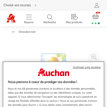
Aller
Choisir vos courses
directement
au
contenu
Aller
directement
Rayons
Recherche
Mes produits
à
la
recherche
Chocolat noir
Aller
directement
à
la
navigation
Aller
directement
à
Agr
la
rubrique
l'il
besoin
d'aide
à
Réd
Continuer sans accepter
20
l'il
à
Par
Nous prenons à coeur de protéger vos données !
100
le
Nous et nos 68 partenaires stockons et accédons à des données personnelles,
%
pro
telles que des données de navigation ou des identifiants uniques, sur votre
appareil. Si vous sélectionnez "J'accepte", les technologies de suivi prendront en
charge les finalités affichées dans la section « Nous et nos partenaires traitons
des données pour fournir ». Si vous retirez votre consentement, elles seront