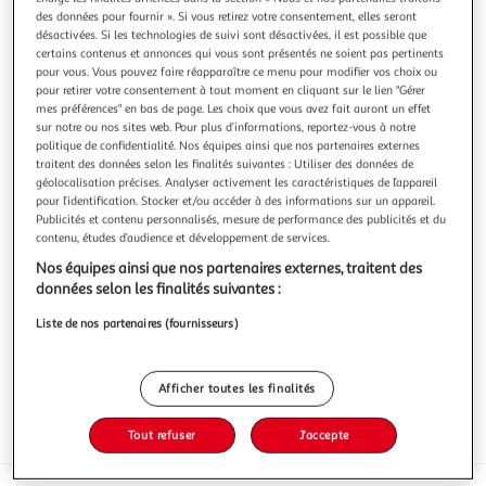
Illustration
Illustration
des données pour fournir ». Si vous retirez votre consentement, elles seront
précédente
suivante
désactivées. Si les technologies de suivi sont désactivées, il est possible que
certains contenus et annonces qui vous sont présentés ne soient pas pertinents
pour vous. Vous pouvez faire réapparaître ce menu pour modifier vos choix ou
pour retirer votre consentement à tout moment en cliquant sur le lien "Gérer
GERBLE
mes préférences" en bas de page. Les choix que vous avez fait auront un effet
sur notre ou nos sites web. Pour plus d’informations, reportez-vous à notre
Pétales de céréales au chocolat sans gluten
politique de confidentialité. Nos équipes ainsi que nos partenaires externes
Pour des petits déjeuner variés, découvrez pétales de
traitent des données selon les finalités suivantes : Utiliser des données de
céréales aux copeaux de chocolat … Et démarrez votre
géolocalisation précises. Analyser activement les caractéristiques de l’appareil
journée sans gluten du bon pied!
En savoir +
pour l’identification. Stocker et/ou accéder à des informations sur un appareil.
Publicités et contenu personnalisés, mesure de performance des publicités et du
300g
contenu, études d’audience et développement de services.
Vous voulez connaître le prix de ce produit ?
Nos équipes ainsi que nos partenaires externes, traitent des
données selon les finalités suivantes :
Afficher le prix
Liste de nos partenaires (fournisseurs)
Afficher toutes les finalités
Tout refuser
J'accepte
Format
Sans gluten