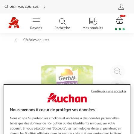
Aller
Choisir vos courses
directement
au
contenu
Aller
directement
Rayons
Recherche
Mes produits
à
la
recherche
Céréales adultes
Aller
directement
à
la
navigation
Aller
directement
à
Agr
la
rubrique
l'il
besoin
d'aide
à
Réd
20
l'il
Continuer sans accepter
à
Par
100
le
Nous prenons à coeur de protéger vos données !
%
pro
Nous et nos 68 partenaires stockons et accédons à des données personnelles,
telles que des données de navigation ou des identifiants uniques, sur votre
appareil. Si vous sélectionnez "J'accepte", les technologies de suivi prendront en
charge les finalités affichées dans la section « Nous et nos partenaires traitons