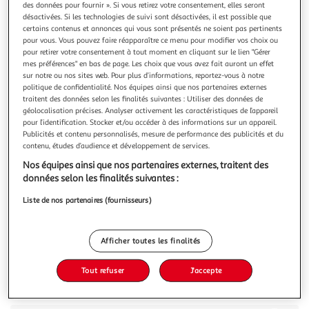
des données pour fournir ». Si vous retirez votre consentement, elles seront
désactivées. Si les technologies de suivi sont désactivées, il est possible que
certains contenus et annonces qui vous sont présentés ne soient pas pertinents
pour vous. Vous pouvez faire réapparaître ce menu pour modifier vos choix ou
pour retirer votre consentement à tout moment en cliquant sur le lien "Gérer
mes préférences" en bas de page. Les choix que vous avez fait auront un effet
5.0
(1)
sur notre ou nos sites web. Pour plus d’informations, reportez-vous à notre
GERBLE
politique de confidentialité. Nos équipes ainsi que nos partenaires externes
traitent des données selon les finalités suivantes : Utiliser des données de
Moelleux chocolat sans sucres sachets individuels
géolocalisation précises. Analyser activement les caractéristiques de l’appareil
Petit cake moelleux et tendre au chocolat et sans sucres,
pour l’identification. Stocker et/ou accéder à des informations sur un appareil.
Pour réduire sa consommation de sucres tout en se faisant
Publicités et contenu personnalisés, mesure de performance des publicités et du
plaisir
En savoir +
contenu, études d’audience et développement de services.
196g
7 gâteaux
Nos équipes ainsi que nos partenaires externes, traitent des
données selon les finalités suivantes :
Vous voulez connaître le prix de ce produit ?
Liste de nos partenaires (fournisseurs)
Afficher le prix
Afficher toutes les finalités
Tout refuser
J'accepte
Description