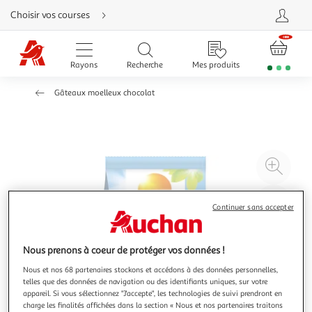
Aller
Choisir vos courses
directement
au
contenu
Aller
directement
Rayons
Recherche
Mes produits
à
la
recherche
Gâteaux moelleux chocolat
Aller
directement
à
la
navigation
Aller
directement
à
Agr
la
rubrique
l'il
besoin
d'aide
à
Réd
Continuer sans accepter
20
l'il
à
Par
100
le
Nous prenons à coeur de protéger vos données !
%
pro
Nous et nos 68 partenaires stockons et accédons à des données personnelles,
telles que des données de navigation ou des identifiants uniques, sur votre
appareil. Si vous sélectionnez "J'accepte", les technologies de suivi prendront en
charge les finalités affichées dans la section « Nous et nos partenaires traitons