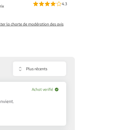
4.3
rix
ter la charte de modération des avis
Trier
les
avis
Achat verifié
nvient.