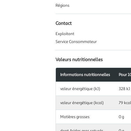
Régions
Contact
Exploitant
Service Consommateur
Valeurs nutritionnelles
Informations nutritionnelles
Pour 1
Information
valeur énergétique (kJ)
328 kJ
nutritionnelles
pour
100
valeur énergétique (kcal)
79 kca
g|ml
Matières grasses
0 g
dont Acides gras saturés
0 g