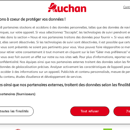
Cont
ns à coeur de protéger vos données !
8 partenaires stockons et accédons à des données personnelles, telles que des données de nav
niques, sur votre appareil. Si vous sélectionnez "J'accepte", les technologies de suivi prendront e
chées dans la section « Nous et nos partenaires traitons des données pour fournir ». Si vous retir
 elles seront désactivées. Si les technologies de suivi sont désactivées, il est possible que cer
vous sont présentés ne soient pas pertinents pour vous. Vous pouvez faire réapparaître ce me
pour retirer votre consentement à tout moment en cliquant sur le lien "Gérer mes préférences" 
 vous avez fait auront un effet sur notre ou nos sites web. Pour plus d’informations, reportez-v
confidentialité. Nos équipes ainsi que nos partenaires externes traitent des données selon les fi
 données de géolocalisation précises. Analyser activement les caractéristiques de l’appareil pour 
 accéder à des informations sur un appareil. Publicités et contenu personnalisés, mesure de p
 du contenu, études d’audience et développement de services.
s ainsi que nos partenaires externes, traitent des données selon les finalité
partenaires (fournisseurs)
toutes les finalités
Tout refuser
J'