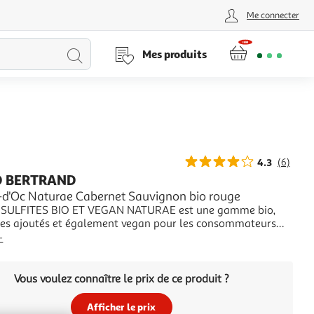
Me connecter
Lancer
Mes produits
la
recherche
4.3
(6)
D BERTRAND
-d'Oc Naturae Cabernet Sauvignon bio rouge
S BIO ET VEGAN NATURAE est une gamme bio,
ites ajoutés et également vegan pour les consommateurs
du respect des animaux. Intense et fruité, NATURAE vous
+
 une expérience unique du cépage dans le respect de
nement.
Vous voulez connaître le prix de ce produit ?
Afficher le prix