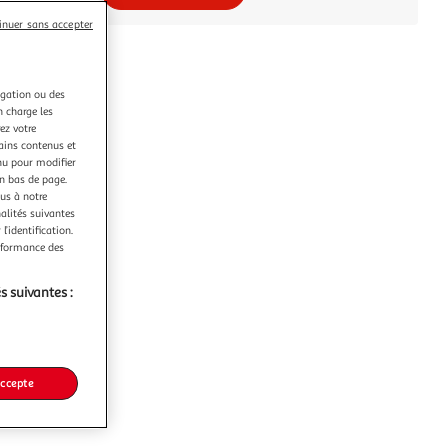
inuer sans accepter
igation ou des
n charge les
ez votre
tains contenus et
nu pour modifier
en bas de page.
ous à notre
nalités suivantes
l’identification.
erformance des
s suivantes :
accepte