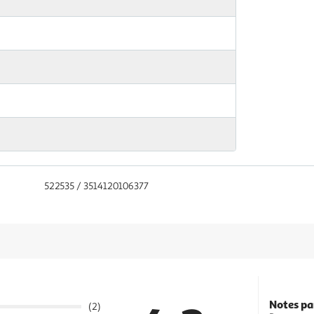
522535 / 3514120106377
Notes pa
(2)