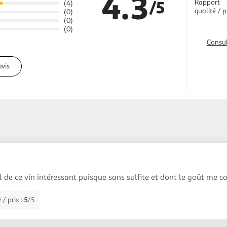
4.3
/5
Rapport
(4)
qualité / p
(0)
(0)
(0)
Consul
avis
 de ce vin intéressant puisque sans sulfite et dont le goût me co
 / prix :
5
/5