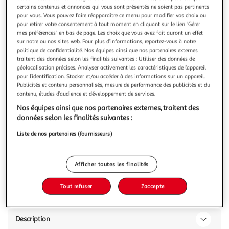
certains contenus et annonces qui vous sont présentés ne soient pas pertinents
pour vous. Vous pouvez faire réapparaître ce menu pour modifier vos choix ou
pour retirer votre consentement à tout moment en cliquant sur le lien "Gérer
mes préférences" en bas de page. Les choix que vous avez fait auront un effet
sur notre ou nos sites web. Pour plus d’informations, reportez-vous à notre
politique de confidentialité. Nos équipes ainsi que nos partenaires externes
1.0
(1)
traitent des données selon les finalités suivantes : Utiliser des données de
GARNIER
géolocalisation précises. Analyser activement les caractéristiques de l’appareil
Belle color coloration permanente 06 blond très clair
pour l’identification. Stocker et/ou accéder à des informations sur un appareil.
Publicités et contenu personnalisés, mesure de performance des publicités et du
naturel
contenu, études d’audience et développement de services.
Découvrez Belle Color de Garnier, la coloration permanente
au résultat naturel garanti pour une couleur
Nos équipes ainsi que nos partenaires externes, traitent des
resplendissante tout en couvrant 100% de vos cheveux
En savoir +
données selon les finalités suivantes :
blancs. LE SECRET D'UNE COULEUR NATURELLE ET
1 kit
3 produits
Liste de nos partenaires (fournisseurs)
LUMINEUSE Grâce à sa formule unique et brevetée enrichie
en huile de germe de blé et en actifs pro
Vous voulez connaître le prix de ce produit ?
Afficher toutes les finalités
Afficher le prix
Tout refuser
J'accepte
Description