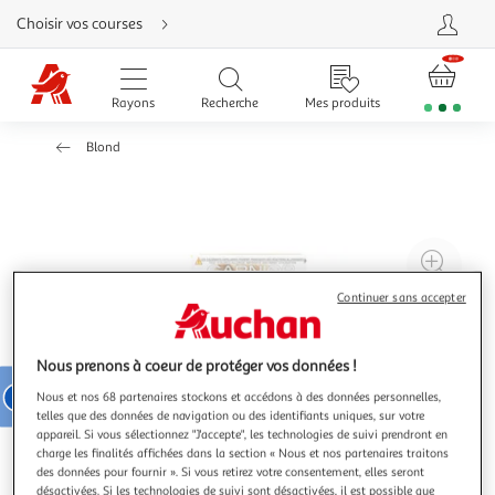
Aller
Choisir vos courses
directement
au
contenu
Aller
directement
Rayons
Recherche
Mes produits
à
la
recherche
Blond
Aller
directement
à
la
navigation
Aller
directement
à
Agr
la
rubrique
l'il
besoin
Continuer sans accepter
d'aide
à
Réd
20
l'il
à
Par
Nous prenons à coeur de protéger vos données !
100
le
Nous et nos 68 partenaires stockons et accédons à des données personnelles,
telles que des données de navigation ou des identifiants uniques, sur votre
%
pro
appareil. Si vous sélectionnez "J'accepte", les technologies de suivi prendront en
charge les finalités affichées dans la section « Nous et nos partenaires traitons
des données pour fournir ». Si vous retirez votre consentement, elles seront
désactivées. Si les technologies de suivi sont désactivées, il est possible que