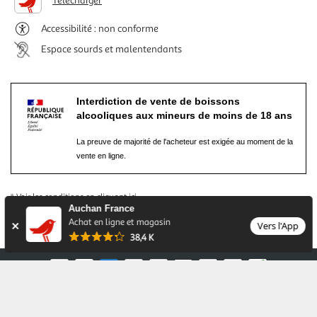
Télécharger
Accessibilité : non conforme
Espace sourds et malentendants
Interdiction de vente de boissons
alcooliques aux mineurs de moins de 18 ans
La preuve de majorité de l'acheteur est exigée au moment de la
vente en ligne.
* Voir les conditions
en cliquant ici
Auchan France
** L’abus d’alcool est dangereux pour la santé, à consommer avec modération
Achat en ligne et magasin
Vers l'App
Pour votre santé, évitez de grignoter entre les repas.
www.mangerbouger.fr
38,4 K
Nos conditions générales
Mentions légales
Conditions des offres et promotions
Gérer mes préférences