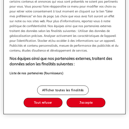
certains contenus et annonces qui vous sont présentés ne soient pas pertinents
pour vous. Vous pouvez faire réapparaître ce menu pour modifier vos choix ou
pour retirer votre consentement à tout moment en cliquant sur le lien "Gérer
mes préférences" en bas de page. Les choix que vous avez fait auront un effet
sur notre ou nos sites web. Pour plus d’informations, reportez-vous à notre
politique de confidentialité. Nos équipes ainsi que nos partenaires externes
GARNIER
traitent des données selon les finalités suivantes : Utiliser des données de
Ambre solaire brume sèche FPS30
géolocalisation précises. Analyser activement les caractéristiques de l’appareil
pour l’identification. Stocker et/ou accéder à des informations sur un appareil.
200ml
Publicités et contenu personnalisés, mesure de performance des publicités et du
contenu, études d’audience et développement de services.
Vous voulez connaître le prix de ce produit ?
Nos équipes ainsi que nos partenaires externes, traitent des
Afficher le prix
données selon les finalités suivantes :
Liste de nos partenaires (fournisseurs)
Afficher toutes les finalités
Caractéristiques
Tout refuser
J'accepte
Avis clients
(0)