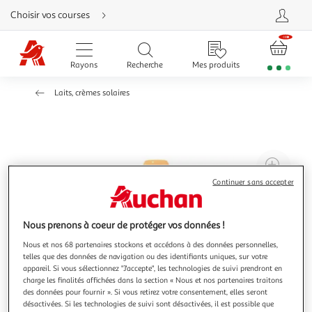
Aller
Choisir vos courses
directement
au
contenu
Aller
directement
Rayons
Recherche
Mes produits
à
la
recherche
Laits, crèmes solaires
Aller
directement
à
la
navigation
Aller
directement
à
Agr
la
rubrique
l'il
Continuer sans accepter
besoin
d'aide
à
Réd
20
l'il
Nous prenons à coeur de protéger vos données !
à
Par
Nous et nos 68 partenaires stockons et accédons à des données personnelles,
100
le
telles que des données de navigation ou des identifiants uniques, sur votre
%
pro
appareil. Si vous sélectionnez "J'accepte", les technologies de suivi prendront en
charge les finalités affichées dans la section « Nous et nos partenaires traitons
des données pour fournir ». Si vous retirez votre consentement, elles seront
désactivées. Si les technologies de suivi sont désactivées, il est possible que