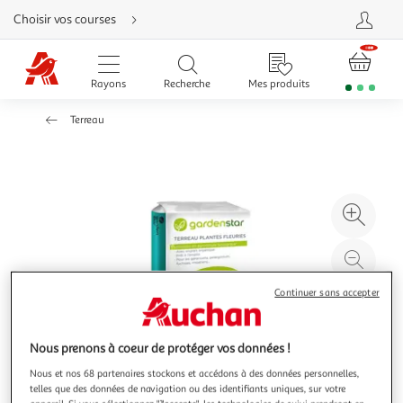
Aller
Choisir vos courses
directement
au
contenu
Aller
directement
Rayons
Recherche
Mes produits
à
la
recherche
Terreau
Aller
directement
à
la
navigation
Aller
directement
à
Agr
la
rubrique
l'il
besoin
d'aide
à
Réd
20
l'il
Continuer sans accepter
à
Par
100
le
%
pro
Nous prenons à coeur de protéger vos données !
Nous et nos 68 partenaires stockons et accédons à des données personnelles,
telles que des données de navigation ou des identifiants uniques, sur votre