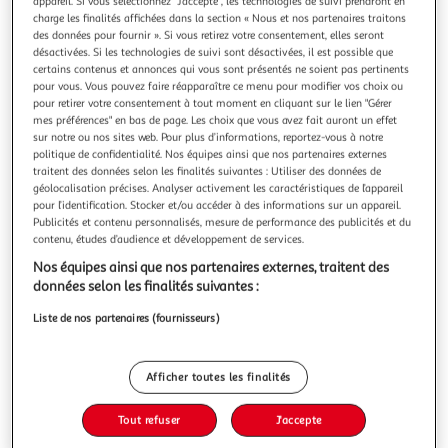
appareil. Si vous sélectionnez "J'accepte", les technologies de suivi prendront en
charge les finalités affichées dans la section « Nous et nos partenaires traitons
des données pour fournir ». Si vous retirez votre consentement, elles seront
désactivées. Si les technologies de suivi sont désactivées, il est possible que
certains contenus et annonces qui vous sont présentés ne soient pas pertinents
pour vous. Vous pouvez faire réapparaître ce menu pour modifier vos choix ou
GARDENSTAR
pour retirer votre consentement à tout moment en cliquant sur le lien "Gérer
Terreau plantes fleuries 40L UAB
mes préférences" en bas de page. Les choix que vous avez fait auront un effet
sur notre ou nos sites web. Pour plus d’informations, reportez-vous à notre
Garantie légale: 2 ans (
voir CGV
)
politique de confidentialité. Nos équipes ainsi que nos partenaires externes
traitent des données selon les finalités suivantes : Utiliser des données de
Auchan
Vendu par
géolocalisation précises. Analyser activement les caractéristiques de l’appareil
pour l’identification. Stocker et/ou accéder à des informations sur un appareil.
Retrait 1h en magasin
Publicités et contenu personnalisés, mesure de performance des publicités et du
Paiement en ligne ·
Service offert
contenu, études d’audience et développement de services.
Choisir un magasin
Nos équipes ainsi que nos partenaires externes, traitent des
données selon les finalités suivantes :
Liste de nos partenaires (fournisseurs)
Ajouter au panier
4,99€
4,99€ / pce
Afficher toutes les finalités
Ajouter à une liste
Tout refuser
J'accepte