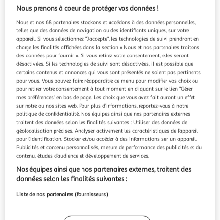
Illustration
Illustration
Nous prenons à coeur de protéger vos données !
précédente
suivante
Nous et nos 68 partenaires stockons et accédons à des données personnelles,
telles que des données de navigation ou des identifiants uniques, sur votre
appareil. Si vous sélectionnez "J'accepte", les technologies de suivi prendront en
GARDENSTAR
charge les finalités affichées dans la section « Nous et nos partenaires traitons
des données pour fournir ». Si vous retirez votre consentement, elles seront
Soucoupe 19 cm pour pot horticole D30 cm blanc
désactivées. Si les technologies de suivi sont désactivées, il est possible que
crème
certains contenus et annonces qui vous sont présentés ne soient pas pertinents
Cette soucoupe pour pot horticole 30 cm blanc crème
pour vous. Vous pouvez faire réapparaître ce menu pour modifier vos choix ou
GARDENSTAR apportera une touche finale à votre
pour retirer votre consentement à tout moment en cliquant sur le lien "Gérer
mes préférences" en bas de page. Les choix que vous avez fait auront un effet
décoration.
En savoir +
sur notre ou nos sites web. Pour plus d’informations, reportez-vous à notre
Garantie légale: 2 ans (
voir CGV
)
politique de confidentialité. Nos équipes ainsi que nos partenaires externes
traitent des données selon les finalités suivantes : Utiliser des données de
Auchan
Vendu par
géolocalisation précises. Analyser activement les caractéristiques de l’appareil
pour l’identification. Stocker et/ou accéder à des informations sur un appareil.
Retrait 1h en magasin
Publicités et contenu personnalisés, mesure de performance des publicités et du
Paiement en ligne ·
Service offert
contenu, études d’audience et développement de services.
Choisir un magasin
Nos équipes ainsi que nos partenaires externes, traitent des
données selon les finalités suivantes :
Liste de nos partenaires (fournisseurs)
Ajouter au panier
1,29€
1,29€ / pce