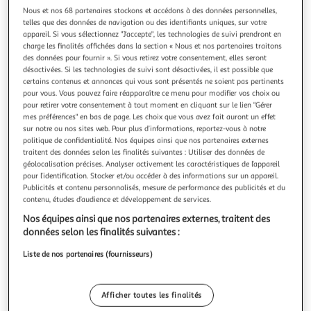
Nous et nos 68 partenaires stockons et accédons à des données personnelles,
telles que des données de navigation ou des identifiants uniques, sur votre
appareil. Si vous sélectionnez "J'accepte", les technologies de suivi prendront en
charge les finalités affichées dans la section « Nous et nos partenaires traitons
des données pour fournir ». Si vous retirez votre consentement, elles seront
GARDENSTAR
désactivées. Si les technologies de suivi sont désactivées, il est possible que
certains contenus et annonces qui vous sont présentés ne soient pas pertinents
Raccord reparation - 19 mm
pour vous. Vous pouvez faire réapparaître ce menu pour modifier vos choix ou
Ce raccord permettant d'équiper les début de tuyau de
pour retirer votre consentement à tout moment en cliquant sur le lien "Gérer
diamètre 19 mm. Se fixe directement au nez de robinet. Le
mes préférences" en bas de page. Les choix que vous avez fait auront un effet
raccord d'arrosage est l'accessoire indispensable pour
En savoir +
sur notre ou nos sites web. Pour plus d’informations, reportez-vous à notre
connecter un tuyau d'arrosage au robinet d'une part et à
Auchan
Vendu par
politique de confidentialité. Nos équipes ainsi que nos partenaires externes
un accessoire de type pistolet ou lance d'autre part.
traitent des données selon les finalités suivantes : Utiliser des données de
géolocalisation précises. Analyser activement les caractéristiques de l’appareil
Retrait 1h en magasin
pour l’identification. Stocker et/ou accéder à des informations sur un appareil.
Paiement en ligne ·
Service offert
Publicités et contenu personnalisés, mesure de performance des publicités et du
Choisir un magasin
contenu, études d’audience et développement de services.
Nos équipes ainsi que nos partenaires externes, traitent des
données selon les finalités suivantes :
Ajouter au panier
2,29€
Liste de nos partenaires (fournisseurs)
2,29€ / pce
Ajouter à une liste
Afficher toutes les finalités