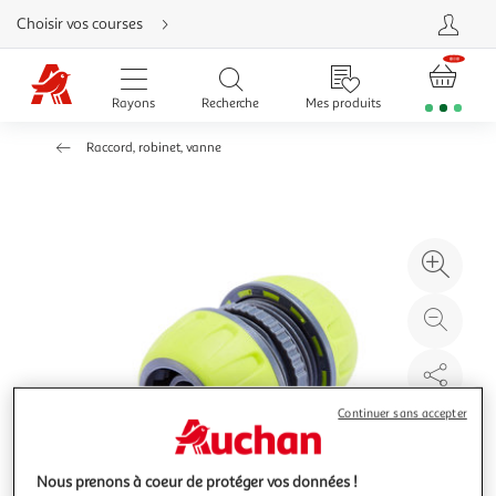
Aller
Choisir vos courses
directement
au
contenu
Aller
directement
Rayons
Recherche
Mes produits
à
la
recherche
Raccord, robinet, vanne
Aller
directement
à
la
navigation
Aller
directement
à
Agr
la
rubrique
l'il
besoin
d'aide
à
Réd
20
l'il
à
Par
100
le
Continuer sans accepter
%
pro
Nous prenons à coeur de protéger vos données !