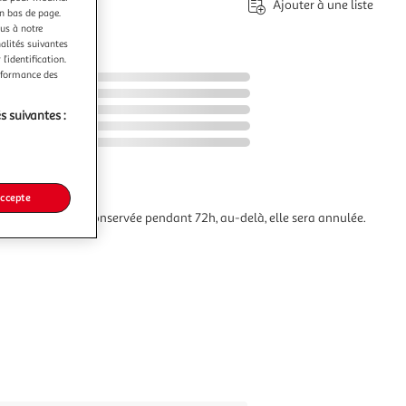
Ajouter à une liste
en bas de page.
ous à notre
nalités suivantes
l’identification.
erformance des
s suivantes :
accepte
commande sera conservée pendant 72h, au-delà, elle sera annulée.