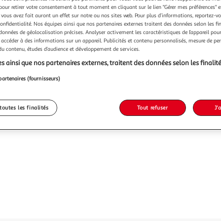
pour retirer votre consentement à tout moment en cliquant sur le lien "Gérer mes préférences" 
 vous avez fait auront un effet sur notre ou nos sites web. Pour plus d’informations, reportez-v
confidentialité. Nos équipes ainsi que nos partenaires externes traitent des données selon les fi
 données de géolocalisation précises. Analyser activement les caractéristiques de l’appareil pour 
 accéder à des informations sur un appareil. Publicités et contenu personnalisés, mesure de p
 du contenu, études d’audience et développement de services.
s ainsi que nos partenaires externes, traitent des données selon les finalité
partenaires (fournisseurs)
toutes les finalités
Tout refuser
J'
Votre 