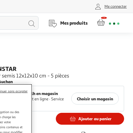
Me connecter
Lancer
Mes produits
la
recherche
NSTAR
r semis 12x12x10 cm - 5 pièces
Auchan
inuer sans accepter
Retrait 1h en magasin
Choisir un magasin
Paiement en ligne ·
Service
offert
igation ou des
n charge les
Ajouter au panier
ez votre
tains contenus et
nu pour modifier