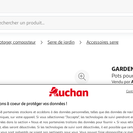
potager, composteur
Serre de jardin
Accessoires serre
GARDE
Agrandir
Pots pou
l'illustration
Vendu par
à
Réduire
Cont
200%
l'illustration
ns à coeur de protéger vos données !
à
Partager
100
le
8 partenaires stockons et accédons à des données personnelles, telles que des données de nav
niques, sur votre appareil. Si vous sélectionnez "J'accepte", les technologies de suivi prendront e
%
produit
2,99€
chées dans la section « Nous et nos partenaires traitons des données pour fournir ». Si vous retir
 elles seront désactivées. Si les technologies de suivi sont désactivées, il est possible que cer
2,99€ / pce
vous sont présentés ne soient pas pertinents pour vous. Vous pouvez faire réapparaître ce me