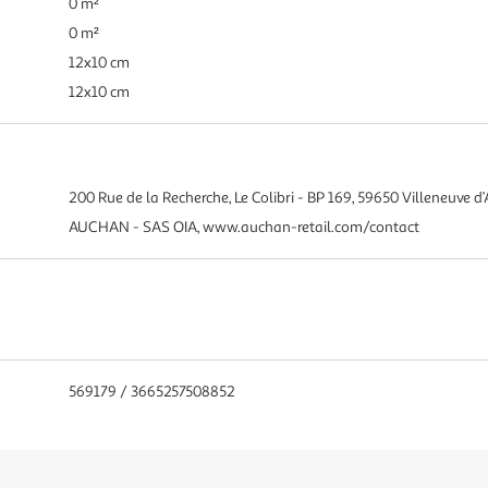
0 m²
0 m²
12x10 cm
12x10 cm
200 Rue de la Recherche, Le Colibri - BP 169, 59650 Villeneuve d’
AUCHAN - SAS OIA, www.auchan-retail.com/contact
569179 / 3665257508852