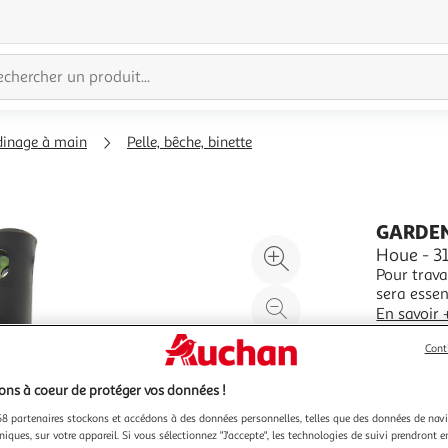
rdinage à main
Pelle, bêche, binette
GARDE
Agrandir
Houe - 3
Pour travai
l'illustration
sera essentiel
à
Réduire
noir, tail
En savoir 
200%
l'illustration
Garant
à
Partager
Cont
Vendu par
100
le
ns à coeur de protéger vos données !
%
produit
8 partenaires stockons et accédons à des données personnelles, telles que des données de nav
niques, sur votre appareil. Si vous sélectionnez "J'accepte", les technologies de suivi prendront e