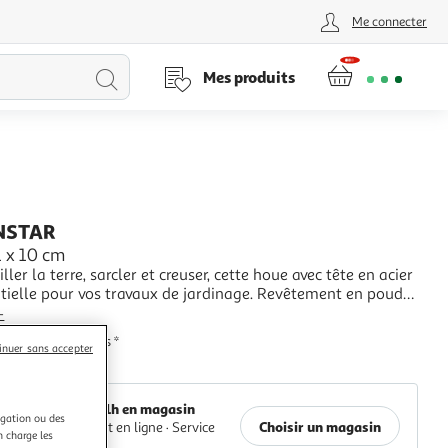
Me connecter
Lancer
Mes produits
la
recherche
NSTAR
1 x 10 cm
ller la terre, sarcler et creuser, cette houe avec tête en acier
le pour vos travaux de jardinage. Revêtement en poudre
le : 31x10cm, poignée en plastique double couleur
+
ie fabricant: 2 ans *
inuer sans accepter
Auchan
Retrait 1h en magasin
igation ou des
Choisir un magasin
Paiement en ligne ·
Service
n charge les
offert