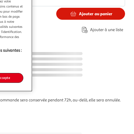
ez votre
tains contenus et
nu pour modifier
Ajouter au panier
en bas de page.
ous à notre
nalités suivantes
Ajouter à une liste
l’identification.
erformance des
s suivantes :
accepte
commande sera conservée pendant 72h, au-delà, elle sera annulée.