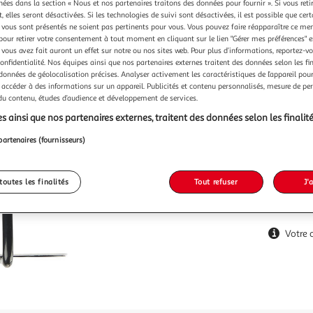
chées dans la section « Nous et nos partenaires traitons des données pour fournir ». Si vous retir
 elles seront désactivées. Si les technologies de suivi sont désactivées, il est possible que cer
vous sont présentés ne soient pas pertinents pour vous. Vous pouvez faire réapparaître ce me
pour retirer votre consentement à tout moment en cliquant sur le lien "Gérer mes préférences" 
2,99€
 vous avez fait auront un effet sur notre ou nos sites web. Pour plus d’informations, reportez-v
2,99€ / pce
confidentialité. Nos équipes ainsi que nos partenaires externes traitent des données selon les fi
 données de géolocalisation précises. Analyser activement les caractéristiques de l’appareil pour 
 accéder à des informations sur un appareil. Publicités et contenu personnalisés, mesure de p
 du contenu, études d’audience et développement de services.
s ainsi que nos partenaires externes, traitent des données selon les finalité
partenaires (fournisseurs)
toutes les finalités
Tout refuser
J'
Votre 