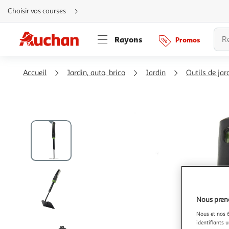
Aller
Choisir vos courses
directement
au
contenu
Aller
Rayons
Promos
directement
à
la
recherche
Aller
Accueil
Jardin, auto, brico
Jardin
Outils de ja
directement
à
la
navigation
Aller
directement
à
la
rubrique
besoin
d'aide
Nous preno
Nous et nos 6
identifiants u