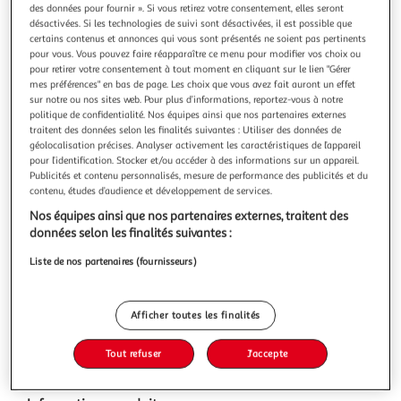
Illustration
Illustration
des données pour fournir ». Si vous retirez votre consentement, elles seront
précédente
suivante
désactivées. Si les technologies de suivi sont désactivées, il est possible que
certains contenus et annonces qui vous sont présentés ne soient pas pertinents
pour vous. Vous pouvez faire réapparaître ce menu pour modifier vos choix ou
pour retirer votre consentement à tout moment en cliquant sur le lien "Gérer
GARDENSTAR
mes préférences" en bas de page. Les choix que vous avez fait auront un effet
sur notre ou nos sites web. Pour plus d’informations, reportez-vous à notre
Genouillère de jardinage avec poignée - Vert
politique de confidentialité. Nos équipes ainsi que nos partenaires externes
Dimensions 35 x 15 x 1.5 cm
traitent des données selon les finalités suivantes : Utiliser des données de
En savoir +
géolocalisation précises. Analyser activement les caractéristiques de l’appareil
pour l’identification. Stocker et/ou accéder à des informations sur un appareil.
Vous voulez connaître le prix de ce produit ?
Publicités et contenu personnalisés, mesure de performance des publicités et du
contenu, études d’audience et développement de services.
Afficher le prix
Nos équipes ainsi que nos partenaires externes, traitent des
données selon les finalités suivantes :
Liste de nos partenaires (fournisseurs)
Description
Afficher toutes les finalités
Caractéristiques
Tout refuser
J'accepte