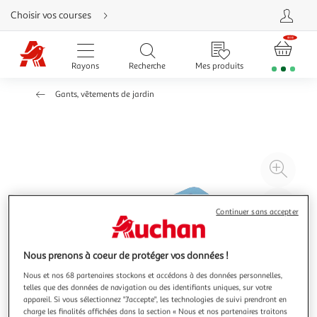
Aller
Choisir vos courses
directement
au
contenu
Aller
directement
Rayons
Recherche
Mes produits
à
la
recherche
Gants, vêtements de jardin
Aller
directement
à
la
navigation
Aller
directement
à
Agr
la
rubrique
l'il
besoin
d'aide
à
Réd
Continuer sans accepter
20
l'il
à
Par
100
le
Nous prenons à coeur de protéger vos données !
%
pro
Nous et nos 68 partenaires stockons et accédons à des données personnelles,
telles que des données de navigation ou des identifiants uniques, sur votre
appareil. Si vous sélectionnez "J'accepte", les technologies de suivi prendront en
charge les finalités affichées dans la section « Nous et nos partenaires traitons