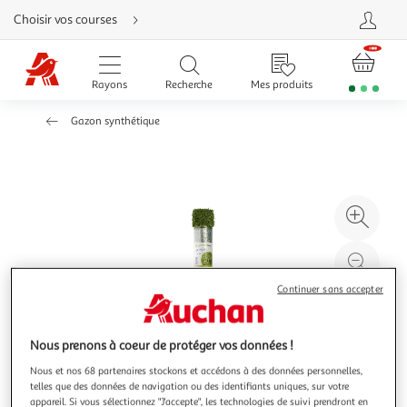
Aller
Choisir vos courses
directement
au
contenu
Aller
directement
Rayons
Recherche
Mes produits
à
la
recherche
Gazon synthétique
Aller
directement
à
la
navigation
Aller
directement
à
Agr
la
rubrique
l'il
besoin
d'aide
à
Réd
20
l'il
Continuer sans accepter
à
Par
100
le
Nous prenons à coeur de protéger vos données !
%
pro
Nous et nos 68 partenaires stockons et accédons à des données personnelles,
telles que des données de navigation ou des identifiants uniques, sur votre
appareil. Si vous sélectionnez "J'accepte", les technologies de suivi prendront en