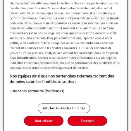
Illustration
Illustration
charge les finalités affichées dans la section « Nous et nos partenaires traitons
précédente
suivante
des données pour fournir ». Si vous retirez votre consentement, elles seront
désactivées. Si les technologies de suivi sont désactivées, il est possible que
certains contenus et annonces qui vous sont présentés ne soient pas pertinents
Meilleure vente
Voir conditions
pour vous. Vous pouvez faire réapparaître ce menu pour modifier vos choix ou
pour retirer votre consentement à tout moment en cliquant sur le lien "Gérer
mes préférences" en bas de page. Les choix que vous avez fait auront un effet
GARDENSTAR
sur notre ou nos sites web. Pour plus d’informations, reportez-vous à notre
Gazon artificiel 3x1 m H20 mm en polypropylène -
politique de confidentialité. Nos équipes ainsi que nos partenaires externes
Vert
traitent des données selon les finalités suivantes : Utiliser des données de
géolocalisation précises. Analyser activement les caractéristiques de l’appareil
Auchan
Vendu par
pour l’identification. Stocker et/ou accéder à des informations sur un appareil.
Publicités et contenu personnalisés, mesure de performance des publicités et du
Retrait 1h en magasin
contenu, études d’audience et développement de services.
Paiement en ligne ·
Service offert
Nos équipes ainsi que nos partenaires externes, traitent des
Choisir un magasin
données selon les finalités suivantes :
Liste de nos partenaires (fournisseurs)
Ajouter au panier
12,99€
Afficher toutes les finalités
12,99€ / pce
Ajouter à une liste
Tout refuser
J'accepte