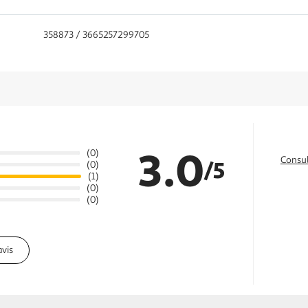
358873 / 3665257299705
3.0
(0)
Consul
/5
(0)
(1)
(0)
(0)
avis