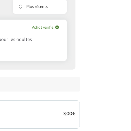
Trier
les
avis
Achat verifié
 pour les adultes
3,00€