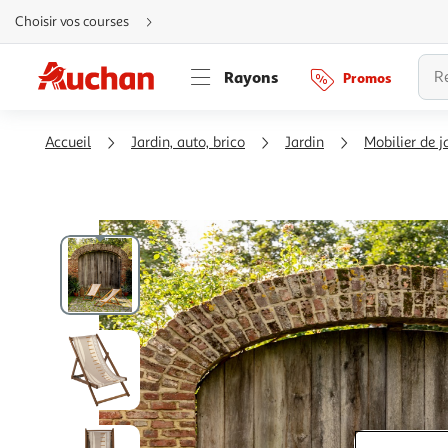
Aller
Choisir vos courses
directement
au
contenu
Aller
Rayons
Promos
directement
à
la
recherche
Aller
Accueil
Jardin, auto, brico
Jardin
Mobilier de j
directement
à
la
navigation
Aller
directement
à
la
rubrique
besoin
d'aide