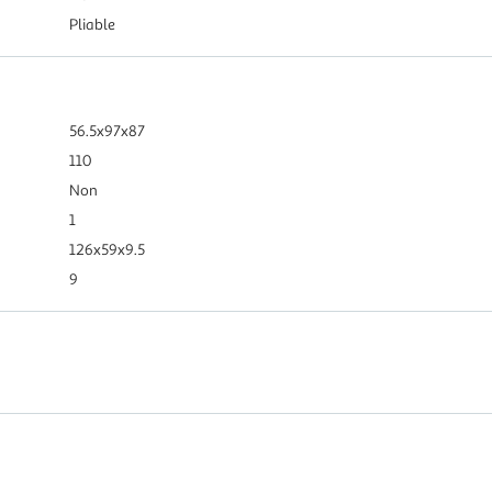
Pliable
56.5x97x87
110
Non
1
126x59x9.5
9