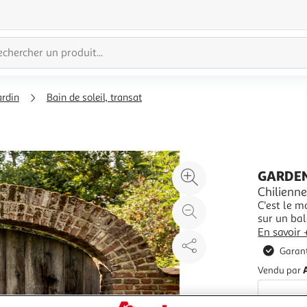
ardin
Bain de soleil, transat
Agrandir
GARDE
l'illustration
Chilienne
C'est le m
à
Réduire
sur un bal
200%
l'illustration
pratique, elle 
En savoir 
à
Partager
Garant
100
le
Vendu par
%
produit