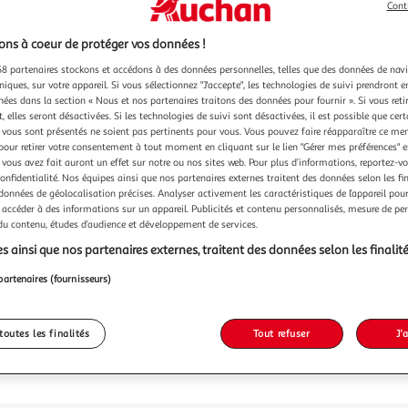
Cont
ns à coeur de protéger vos données !
8 partenaires stockons et accédons à des données personnelles, telles que des données de nav
54,99
niques, sur votre appareil. Si vous sélectionnez "J'accepte", les technologies de suivi prendront e
chées dans la section « Nous et nos partenaires traitons des données pour fournir ». Si vous retir
54,99€ / pce
 elles seront désactivées. Si les technologies de suivi sont désactivées, il est possible que cer
vous sont présentés ne soient pas pertinents pour vous. Vous pouvez faire réapparaître ce me
pour retirer votre consentement à tout moment en cliquant sur le lien "Gérer mes préférences" 
 vous avez fait auront un effet sur notre ou nos sites web. Pour plus d’informations, reportez-v
confidentialité. Nos équipes ainsi que nos partenaires externes traitent des données selon les fi
 données de géolocalisation précises. Analyser activement les caractéristiques de l’appareil pour 
 accéder à des informations sur un appareil. Publicités et contenu personnalisés, mesure de p
 du contenu, études d’audience et développement de services.
s ainsi que nos partenaires externes, traitent des données selon les finalité
partenaires (fournisseurs)
toutes les finalités
Tout refuser
J'