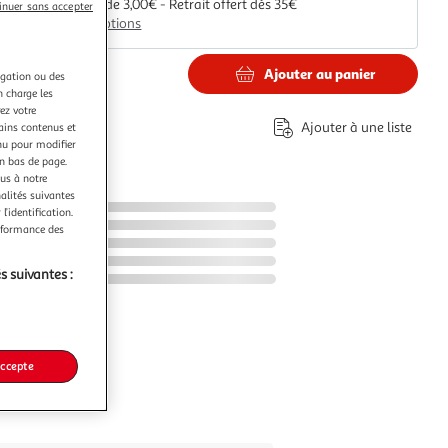
A partir de 3,00€ - Retrait offert dès 35€
inuer sans accepter
Plus d'options
Ajouter au panier
igation ou des
€
n charge les
ez votre
Ajouter à une liste
tains contenus et
nu pour modifier
en bas de page.
ous à notre
nalités suivantes
l’identification.
erformance des
s suivantes :
accepte