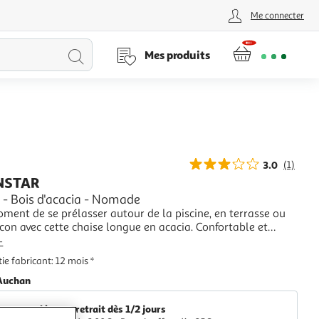
Me connecter
Lancer
Mes produits
la
recherche
3.0
(1)
NSTAR
 - Bois d'acacia - Nomade
oment de se prélasser autour de la piscine, en terrasse ou
con avec cette chaise longue en acacia. Confortable et
dispose de plusieurs positions. Pliante, vous pourrez
+
facilement la ranger ou la déplacer.
ie fabricant: 12 mois *
Auchan
Livr. ou retrait dès 1/2 jours