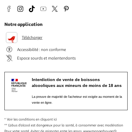
Notre application
Télécharger
Accessibilité : non conforme
Espace sourds et malentendants
Interdiction de vente de boissons
alcooliques aux mineurs de moins de 18 ans
La preuve de majorité de l'acheteur est exigée au moment de la
vente en ligne.
* Voir les conditions
en cliquant ici
** L’abus d’alcool est dangereux pour la santé, à consommer avec modération
Pour votre santé, évitez de grignoter entre les repas.
www.mangerbouger.fr