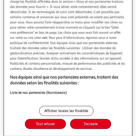
Illustration
Illustration
charge les finalités affichées dans la section « Nous et nos partenaires traitons
des données pour fournir ». Si vous retirez votre consentement, elles seront
précédente
suivante
désactivées. Si les technologies de suivi sont désactivées, il est possible que
certains contenus et annonces qui vous sont présentés ne soient pas pertinents
pour vous. Vous pouvez faire réapparaître ce menu pour modifier vos choix ou
pour retirer votre consentement à tout moment en cliquant sur le lien "Gérer
GARDENSTAR
mes préférences" en bas de page. Les choix que vous avez fait auront un effet
Borne solaire en acier inoxydable H35 cm
sur notre ou nos sites web. Pour plus d’informations, reportez-vous à notre
Auchan
Vendu par
politique de confidentialité. Nos équipes ainsi que nos partenaires externes
traitent des données selon les finalités suivantes : Utiliser des données de
géolocalisation précises. Analyser activement les caractéristiques de l’appareil
Retrait 1h en magasin
pour l’identification. Stocker et/ou accéder à des informations sur un appareil.
Paiement en ligne ·
Service offert
Publicités et contenu personnalisés, mesure de performance des publicités et du
contenu, études d’audience et développement de services.
Choisir un magasin
Nos équipes ainsi que nos partenaires externes, traitent des
données selon les finalités suivantes :
Ajouter au panier
1,29€
Liste de nos partenaires (fournisseurs)
1,29€ / pce
Ajouter à une liste
Afficher toutes les finalités
Tout refuser
J'accepte