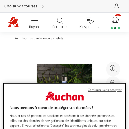
Aller
Choisir vos courses
directement
au
contenu
Aller
directement
Rayons
Recherche
Mes produits
à
la
recherche
Bornes d'éclairage, potelets
Aller
directement
à
la
navigation
Aller
directement
à
Agr
la
rubrique
l'il
besoin
d'aide
à
Réd
20
l'il
Continuer sans accepter
à
Par
100
le
Nous prenons à coeur de protéger vos données !
%
pro
Nous et nos 68 partenaires stockons et accédons à des données personnelles,
telles que des données de navigation ou des identifiants uniques, sur votre
appareil. Si vous sélectionnez "J'accepte", les technologies de suivi prendront en