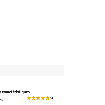
r caractéristiques
5.0
rix