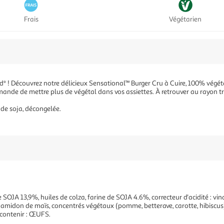
Frais
Végétarien
Découvrez notre délicieux Sensational™ Burger Cru à Cuire, 100% végétal, 
mande de mettre plus de végétal dans vos assiettes. À retrouver au rayon tr
 de soja, décongelée.
 SOJA 13,9%, huiles de colza, farine de SOJA 4.6%, correcteur d'acidité : vin
midon de maïs, concentrés végétaux (pomme, betterave, carotte, hibiscus),
t contenir : ŒUFS.