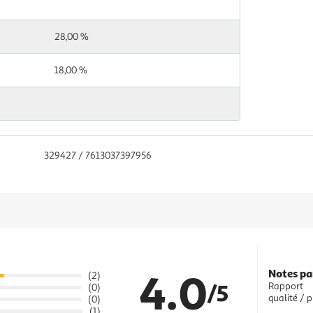
28,00 %
18,00 %
329427 / 7613037397956
4.0
Notes pa
(2)
/5
Rapport
(0)
qualité / p
(0)
(1)