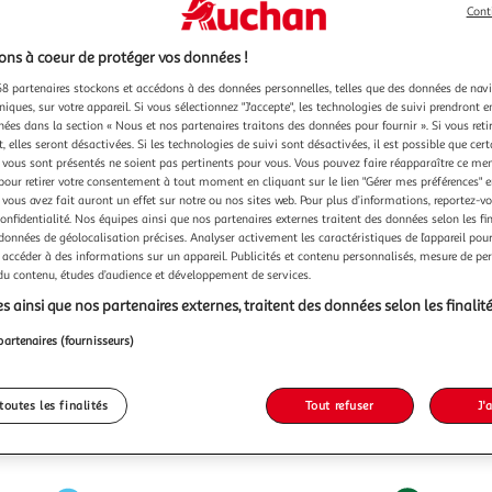
Cont
ns à coeur de protéger vos données !
8 partenaires stockons et accédons à des données personnelles, telles que des données de nav
niques, sur votre appareil. Si vous sélectionnez "J'accepte", les technologies de suivi prendront e
chées dans la section « Nous et nos partenaires traitons des données pour fournir ». Si vous retir
 elles seront désactivées. Si les technologies de suivi sont désactivées, il est possible que cer
vous sont présentés ne soient pas pertinents pour vous. Vous pouvez faire réapparaître ce me
pour retirer votre consentement à tout moment en cliquant sur le lien "Gérer mes préférences" 
 vous avez fait auront un effet sur notre ou nos sites web. Pour plus d’informations, reportez-v
confidentialité. Nos équipes ainsi que nos partenaires externes traitent des données selon les fi
 données de géolocalisation précises. Analyser activement les caractéristiques de l’appareil pour 
 accéder à des informations sur un appareil. Publicités et contenu personnalisés, mesure de p
 du contenu, études d’audience et développement de services.
s ainsi que nos partenaires externes, traitent des données selon les finalité
partenaires (fournisseurs)
toutes les finalités
Tout refuser
J'