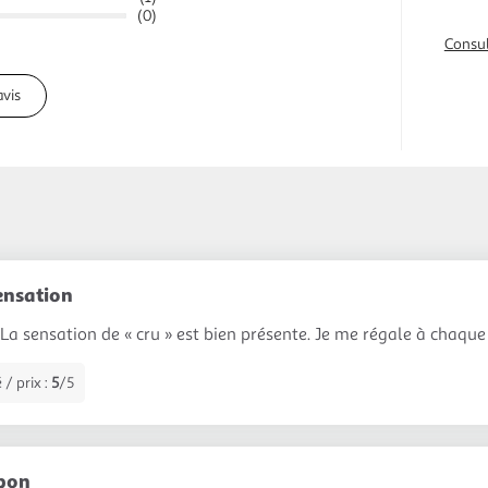
(0)
Consul
avis
ensation
 La sensation de « cru » est bien présente. Je me régale à chaqu
 / prix :
5
/5
 bon