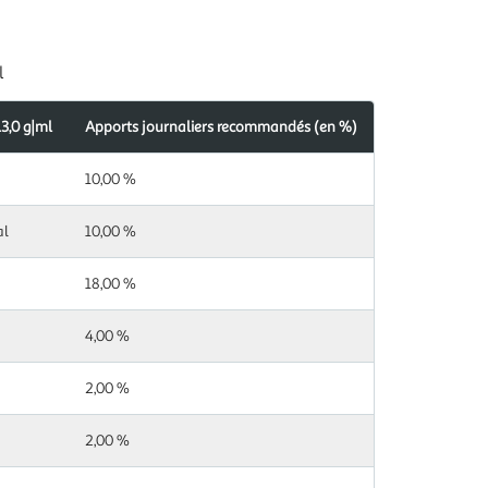
l
3,0 g|ml
Apports journaliers recommandés (en %)
s
ndés
10,00 %
al
10,00 %
18,00 %
4,00 %
2,00 %
2,00 %