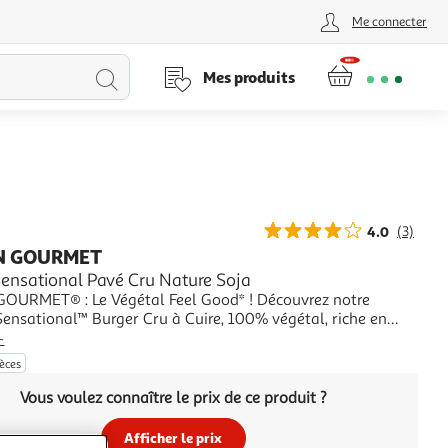
Me connecter
Lancer
Mes produits
la
recherche
4.0
(3)
N GOURMET
Sensational Pavé Cru Nature Soja
URMET® : Le Végétal Feel Good* ! Découvrez notre
Sensational™ Burger Cru à Cuire, 100% végétal, riche en
 source de fibres et Nutri-Score A : une façon pratique et
+
 de mettre plus de végétal dans vos assiettes. À retrouver
ièces
raiteur végétal !*Tellement b
Vous voulez connaître le prix de ce produit ?
Afficher le prix