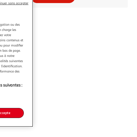
inuer sans accepter
igation ou des
n charge les
ez votre
tains contenus et
nu pour modifier
en bas de page.
ous à notre
nalités suivantes
l’identification.
erformance des
s suivantes :
accepte