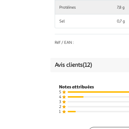
Protéines
7,8 g
Glucides
17,9 g
Sel
0,7 g
dont Sucres
3,2 g
Fibres
3,2 g
Réf / EAN :
alimentaires
Protéines
9,8 g
Avis clients
(12)
0,86
Sel
g
Notes attribuées
5
4
3
2
1