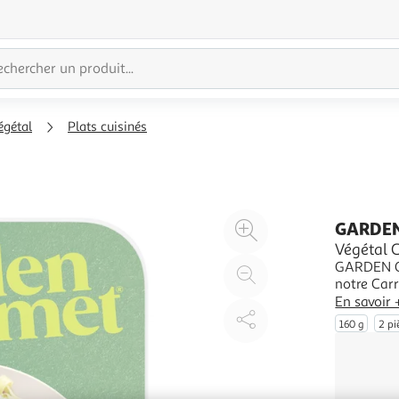
égétal
Plats cuisinés
Agrandir
GARDE
l'illustration
Végétal 
GARDEN GO
à
Réduire
notre Car
200%
l'illustration
fibres et 
En savoir 
à
Partager
varier son
160 g
2 pi
100
le
%
produit