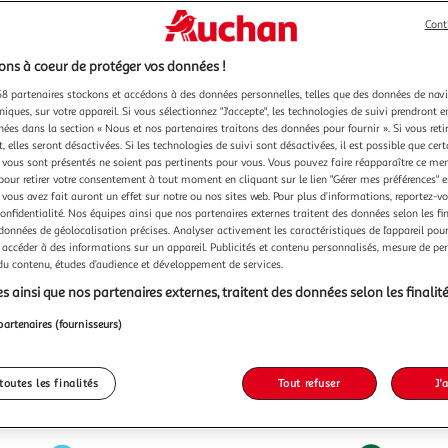
Cont
ns à coeur de protéger vos données !
8 partenaires stockons et accédons à des données personnelles, telles que des données de nav
niques, sur votre appareil. Si vous sélectionnez "J'accepte", les technologies de suivi prendront e
chées dans la section « Nous et nos partenaires traitons des données pour fournir ». Si vous retir
 elles seront désactivées. Si les technologies de suivi sont désactivées, il est possible que cer
vous sont présentés ne soient pas pertinents pour vous. Vous pouvez faire réapparaître ce me
pour retirer votre consentement à tout moment en cliquant sur le lien "Gérer mes préférences" 
 vous avez fait auront un effet sur notre ou nos sites web. Pour plus d’informations, reportez-v
confidentialité. Nos équipes ainsi que nos partenaires externes traitent des données selon les fi
 données de géolocalisation précises. Analyser activement les caractéristiques de l’appareil pour 
 accéder à des informations sur un appareil. Publicités et contenu personnalisés, mesure de p
 du contenu, études d’audience et développement de services.
s ainsi que nos partenaires externes, traitent des données selon les finalité
partenaires (fournisseurs)
toutes les finalités
Tout refuser
J'