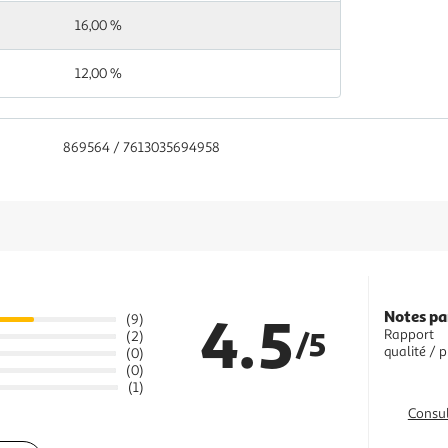
16,00 %
12,00 %
869564 / 7613035694958
4.5
Notes pa
(9)
/5
Rapport
(2)
qualité / p
(0)
(0)
(1)
Consul