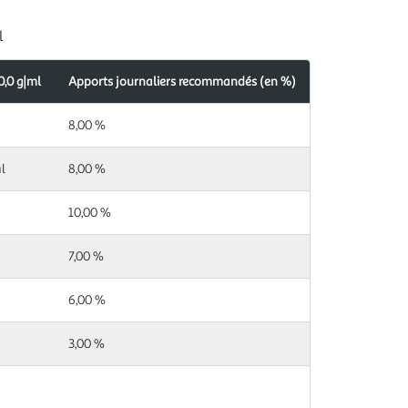
l
0,0 g|ml
Apports journaliers recommandés (en %)
s
ndés
8,00 %
l
8,00 %
10,00 %
7,00 %
6,00 %
3,00 %