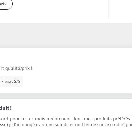
avis
t qualité/prix !
 / prix :
5
/5
duit !
ard pour tester, mais maintenant dans mes produits préférés !
se) je l’ai mangé avec une salade et un filet de sauce crudité pa