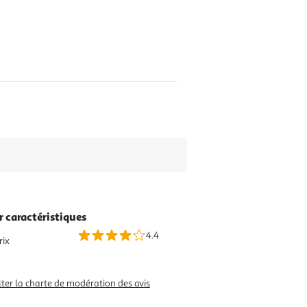
r caractéristiques
4.4
rix
ter la charte de modération des avis