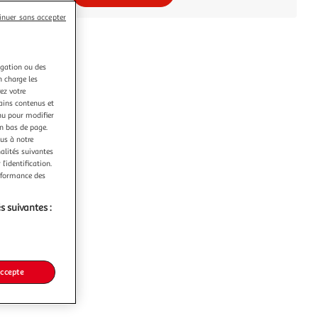
inuer sans accepter
igation ou des
n charge les
ez votre
tains contenus et
nu pour modifier
en bas de page.
ous à notre
nalités suivantes
l’identification.
erformance des
s suivantes :
accepte