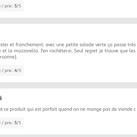
 / prix :
5
/5
ster et franchement, avec une petite salade verte ça passe très 
 et la mozzarella. J'en rachèterai. Seul regret je trouve que les
ersonne).
 / prix :
4
/5
é
ent ce produit qui est parfait quand on ne mange pas de viande c 
 / prix :
5
/5