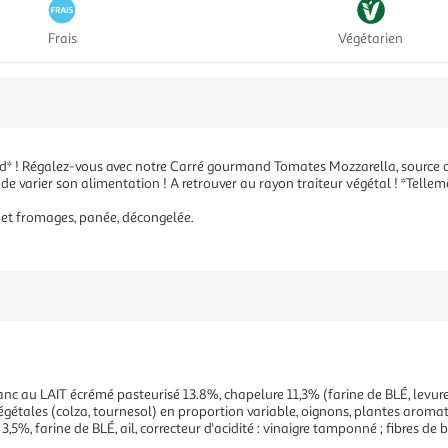
Frais
Végétarien
 Régalez-vous avec notre Carré gourmand Tomates Mozzarella, source de p
e varier son alimentation ! A retrouver au rayon traiteur végétal ! *Telle
 et fromages, panée, décongelée.
 au LAIT écrémé pasteurisé 13.8%, chapelure 11,3% (farine de BLÉ, levure, se
étales (colza, tournesol) en proportion variable, oignons, plantes aromatiq
, farine de BLÉ, ail, correcteur d'acidité : vinaigre tamponné ; fibres de b