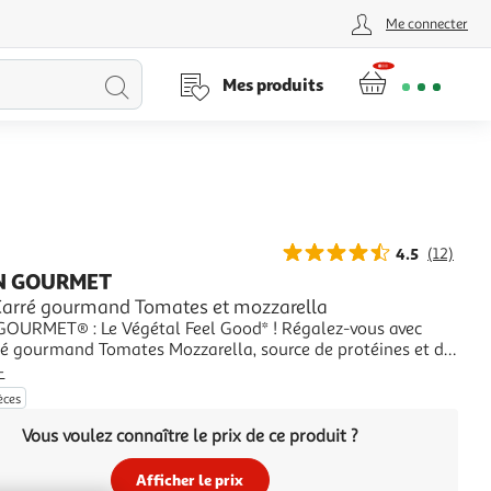
Me connecter
Lancer
Mes produits
la
recherche
4.5
(12)
N GOURMET
Carré gourmand Tomates et mozzarella
URMET® : Le Végétal Feel Good* ! Régalez-vous avec
ré gourmand Tomates Mozzarella, source de protéines et de
avec un Nutri-score A : une façon pratique et gourmande de
+
 alimentation ! A retrouver au rayon traiteur végétal !
èces
*Tellement bon. Spécialité végétarien
Vous voulez connaître le prix de ce produit ?
Afficher le prix