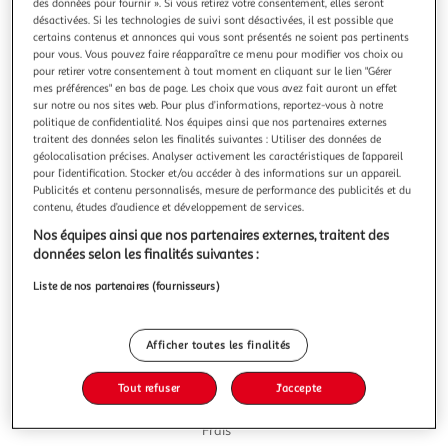
des données pour fournir ». Si vous retirez votre consentement, elles seront
désactivées. Si les technologies de suivi sont désactivées, il est possible que
certains contenus et annonces qui vous sont présentés ne soient pas pertinents
pour vous. Vous pouvez faire réapparaître ce menu pour modifier vos choix ou
pour retirer votre consentement à tout moment en cliquant sur le lien "Gérer
mes préférences" en bas de page. Les choix que vous avez fait auront un effet
5.0
(2)
sur notre ou nos sites web. Pour plus d’informations, reportez-vous à notre
GALIBIER
politique de confidentialité. Nos équipes ainsi que nos partenaires externes
traitent des données selon les finalités suivantes : Utiliser des données de
Saucisse sèche pur porc
géolocalisation précises. Analyser activement les caractéristiques de l’appareil
Une recette traditionnelle du terroir de la Savoie:- Boyaux
pour l’identification. Stocker et/ou accéder à des informations sur un appareil.
et fleurs naturels- Affinage lent pour une saveur douce et
Publicités et contenu personnalisés, mesure de performance des publicités et du
parfumée- Ingrédients sélectionnés pour des saveurs
En savoir +
contenu, études d’audience et développement de services.
marquées- Une présentation attractive et un nom
200g
Nos équipes ainsi que nos partenaires externes, traitent des
évocateur du Terroir de Savoie: Le Galibier qui renforce
données selon les finalités suivantes :
l'identité régionale, l'
Vous voulez connaître le prix de ce produit ?
Liste de nos partenaires (fournisseurs)
Afficher le prix
Afficher toutes les finalités
Tout refuser
J'accepte
Frais