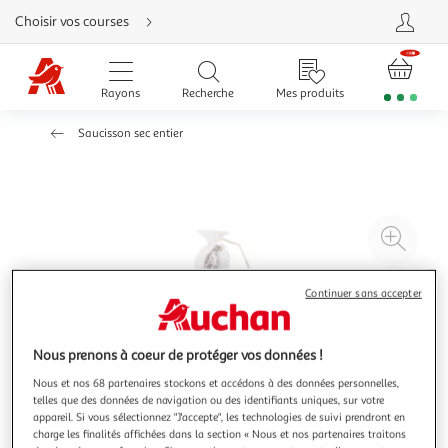
Aller
Choisir vos courses
directement
au
contenu
Aller
directement
Rayons
Recherche
Mes produits
à
la
recherche
Saucisson sec entier
Aller
directement
à
la
navigation
Aller
directement
à
Agr
la
rubrique
l'il
besoin
d'aide
à
Réd
Continuer sans accepter
20
l'il
à
Par
Nous prenons à coeur de protéger vos données !
100
le
%
pro
Nous et nos 68 partenaires stockons et accédons à des données personnelles,
telles que des données de navigation ou des identifiants uniques, sur votre
appareil. Si vous sélectionnez "J'accepte", les technologies de suivi prendront en
charge les finalités affichées dans la section « Nous et nos partenaires traitons