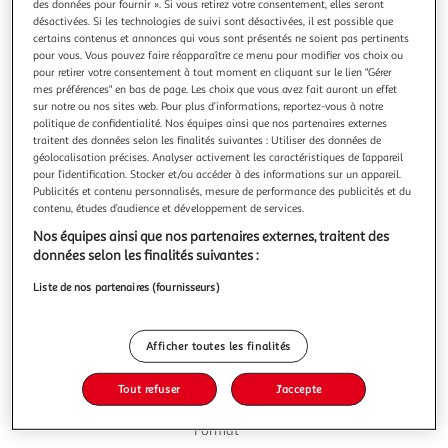
des données pour fournir ». Si vous retirez votre consentement, elles seront
désactivées. Si les technologies de suivi sont désactivées, il est possible que
certains contenus et annonces qui vous sont présentés ne soient pas pertinents
pour vous. Vous pouvez faire réapparaître ce menu pour modifier vos choix ou
pour retirer votre consentement à tout moment en cliquant sur le lien "Gérer
mes préférences" en bas de page. Les choix que vous avez fait auront un effet
5.0
(1)
sur notre ou nos sites web. Pour plus d’informations, reportez-vous à notre
FUZE TEA
politique de confidentialité. Nos équipes ainsi que nos partenaires externes
traitent des données selon les finalités suivantes : Utiliser des données de
Thé vert glacé saveur citron vert et menthe
géolocalisation précises. Analyser activement les caractéristiques de l’appareil
Prenez une minute pour lâcher prise. Savourez chaque
pour l’identification. Stocker et/ou accéder à des informations sur un appareil.
gorgée et laissez-vous envahir de plaisir. FUZE TEA saveur
Publicités et contenu personnalisés, mesure de performance des publicités et du
Citron vert Menthe vous aide à vous rafraîchir. Continuez à
En savoir +
contenu, études d’audience et développement de services.
explorer. Avec un savoureux goût fruité, de délicieuses notes
6x33cl
Nos équipes ainsi que nos partenaires externes, traitent des
de plantes et de l’infusion de thé vert concentrée issu du
données selon les finalités suivantes :
dévelop
Vous voulez connaître le prix de ce produit ?
Liste de nos partenaires (fournisseurs)
Afficher le prix
Afficher toutes les finalités
Tout refuser
J'accepte
Format