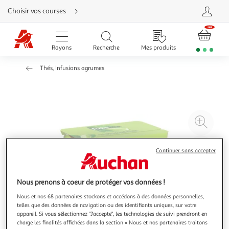
Aller
Choisir vos courses
directement
au
contenu
Aller
directement
Rayons
Recherche
Mes produits
à
la
recherche
Thés, infusions agrumes
Aller
directement
à
la
navigation
Aller
directement
à
Agr
la
rubrique
l'il
besoin
d'aide
à
Réd
Continuer sans accepter
20
l'il
à
Par
100
le
Nous prenons à coeur de protéger vos données !
%
pro
Nous et nos 68 partenaires stockons et accédons à des données personnelles,
telles que des données de navigation ou des identifiants uniques, sur votre
appareil. Si vous sélectionnez "J'accepte", les technologies de suivi prendront en
charge les finalités affichées dans la section « Nous et nos partenaires traitons