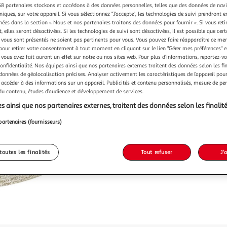
8 partenaires stockons et accédons à des données personnelles, telles que des données de nav
Vendu p
niques, sur votre appareil. Si vous sélectionnez "J'accepte", les technologies de suivi prendront e
chées dans la section « Nous et nos partenaires traitons des données pour fournir ». Si vous retir
 elles seront désactivées. Si les technologies de suivi sont désactivées, il est possible que cer
24,99
vous sont présentés ne soient pas pertinents pour vous. Vous pouvez faire réapparaître ce me
pour retirer votre consentement à tout moment en cliquant sur le lien "Gérer mes préférences" 
dont 0,17€ d'
 vous avez fait auront un effet sur notre ou nos sites web. Pour plus d’informations, reportez-v
confidentialité. Nos équipes ainsi que nos partenaires externes traitent des données selon les fi
 données de géolocalisation précises. Analyser activement les caractéristiques de l’appareil pour 
 accéder à des informations sur un appareil. Publicités et contenu personnalisés, mesure de p
 du contenu, études d’audience et développement de services.
s ainsi que nos partenaires externes, traitent des données selon les finalité
partenaires (fournisseurs)
toutes les finalités
Tout refuser
J'