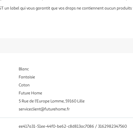
n label qui vous garantit que vos draps ne contiennent aucun produits to
Blanc
Fantaisie
Coton
Future Home
5 Rue de l'Europe Lomme, 59160 Lille
serviceclient@futurehome.fr
ee417a31-51ee-44f0-be62-c8d813ac7086 / 3162982347560