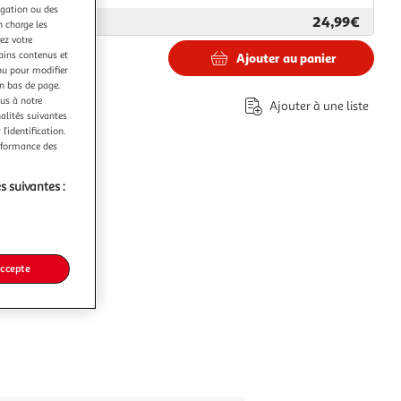
igation ou des
24,99€
ar
Future Home
n charge les
ez votre
tains contenus et
Ajouter au panier
€
nu pour modifier
en bas de page.
éco-part.
ous à notre
Ajouter à une liste
nalités suivantes
l’identification.
erformance des
s suivantes :
accepte