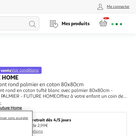
Me connecter
Lancer
Mes produits
la
recherche
 vente
Voir conditions
E HOME
fant rond palmier en coton 80x80cm
ant rond en coton tufté blanc avec palmier 80x80cm -
n PALMIER - FUTURE HOMEOffrez à votre enfant un coin de
isible avec notre tapis enfant Palmier. Ce tapis charmant et
+
t conçu pour stimuler l'imagination et créer un espace de
Future Home
sé et confortable.Fabriq
inuer sans accepter
Livr. ou retrait dès 4/5 jours
A partir de 2,99€
Plus d'options