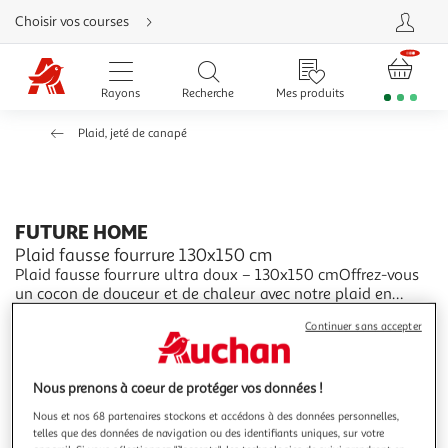
Aller
Choisir vos courses
directement
au
contenu
Aller
directement
Rayons
Recherche
Mes produits
à
la
recherche
Plaid, jeté de canapé
Aller
directement
à
la
navigation
Aller
directement
à
FUTURE HOME
la
Plaid fausse fourrure 130x150 cm
rubrique
besoin
Plaid fausse fourrure ultra doux – 130x150 cmOffrez-vous
d'aide
un cocon de douceur et de chaleur avec notre plaid en
fausse fourrure, un accessoire incontournable pour
En savoir +
Continuer sans accepter
apporter une touche de confort et de style à votre intérieur.
Vendu par
Future Home
Avec sa texture moelleuse et sa finition luxueuse, ce plaid
Couleur
deviendra vite u
+2
Gris foncé
Nous prenons à coeur de protéger vos données !
Nous et nos 68 partenaires stockons et accédons à des données personnelles,
telles que des données de navigation ou des identifiants uniques, sur votre
Taille