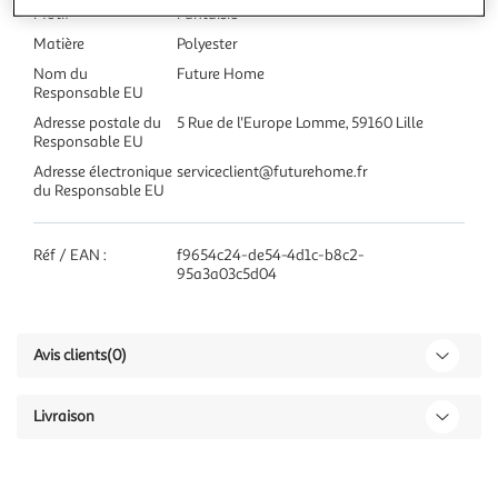
Motif
Fantaisie
Matière
Polyester
Nom du
Future Home
Responsable EU
Adresse postale du
5 Rue de l'Europe Lomme, 59160 Lille
Responsable EU
Adresse électronique
serviceclient@futurehome.fr
du Responsable EU
Réf / EAN :
f9654c24-de54-4d1c-b8c2-
95a3a03c5d04
Avis clients
(0)
Livraison