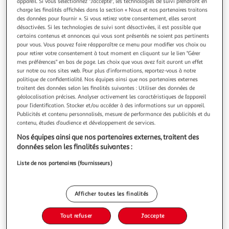
appareil. Si vous sélectionnez "J'accepte", les technologies de suivi prendront en
130 x 150 cm
charge les finalités affichées dans la section « Nous et nos partenaires traitons
des données pour fournir ». Si vous retirez votre consentement, elles seront
désactivées. Si les technologies de suivi sont désactivées, il est possible que
certains contenus et annonces qui vous sont présentés ne soient pas pertinents
Livr. ou retrait dès 4/5 jours
pour vous. Vous pouvez faire réapparaître ce menu pour modifier vos choix ou
Livraison et retrait offerts
pour retirer votre consentement à tout moment en cliquant sur le lien "Gérer
Plus d'options
mes préférences" en bas de page. Les choix que vous avez fait auront un effet
sur notre ou nos sites web. Pour plus d’informations, reportez-vous à notre
69,99€
Vendu par
Future Home
politique de confidentialité. Nos équipes ainsi que nos partenaires externes
traitent des données selon les finalités suivantes : Utiliser des données de
géolocalisation précises. Analyser activement les caractéristiques de l’appareil
Ajouter au panier
69,99€
pour l’identification. Stocker et/ou accéder à des informations sur un appareil.
Publicités et contenu personnalisés, mesure de performance des publicités et du
dont 0,17€ d'éco-part.
contenu, études d’audience et développement de services.
Ajouter à une liste
Nos équipes ainsi que nos partenaires externes, traitent des
données selon les finalités suivantes :
Liste de nos partenaires (fournisseurs)
Description
Afficher toutes les finalités
Caractéristiques
Tout refuser
J'accepte