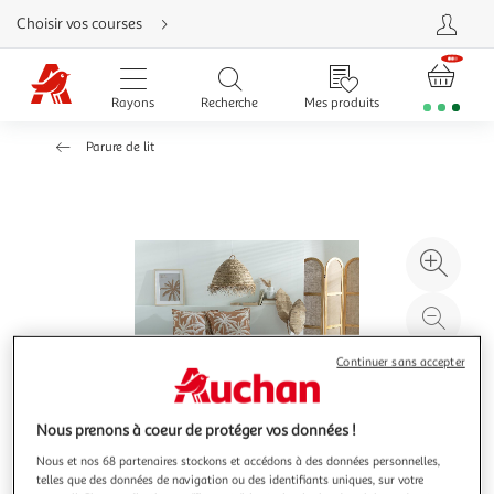
Aller
Choisir vos courses
directement
au
contenu
Aller
directement
Rayons
Recherche
Mes produits
à
la
recherche
Parure de lit
Aller
directement
à
la
navigation
Aller
directement
à
Agr
la
rubrique
l'il
besoin
d'aide
à
Réd
20
l'il
Continuer sans accepter
à
Par
100
le
%
pro
Nous prenons à coeur de protéger vos données !
Nous et nos 68 partenaires stockons et accédons à des données personnelles,
telles que des données de navigation ou des identifiants uniques, sur votre