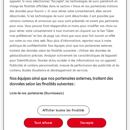
Illustration
Illustration
appareil. Si vous sélectionnez "J'accepte", les technologies de suivi prendront en
charge les finalités affichées dans la section « Nous et nos partenaires traitons
précédente
suivante
des données pour fournir ». Si vous retirez votre consentement, elles seront
désactivées. Si les technologies de suivi sont désactivées, il est possible que
certains contenus et annonces qui vous sont présentés ne soient pas pertinents
pour vous. Vous pouvez faire réapparaître ce menu pour modifier vos choix ou
FUTURE HOME
pour retirer votre consentement à tout moment en cliquant sur le lien "Gérer
Parure de lit 2 personnes en coton 57 fils imprimé
mes préférences" en bas de page. Les choix que vous avez fait auront un effet
sur notre ou nos sites web. Pour plus d’informations, reportez-vous à notre
camel
politique de confidentialité. Nos équipes ainsi que nos partenaires externes
Parure de lit en coton réversible imprimé palmiers 57 fils
traitent des données selon les finalités suivantes : Utiliser des données de
camel comprenant 1 housse de couette + 2 taies d'oreiller
géolocalisation précises. Analyser activement les caractéristiques de l’appareil
63x63cm.Avec notre parure de lit LOLA en 100% coton,
En savoir +
pour l’identification. Stocker et/ou accéder à des informations sur un appareil.
nous avons opté pour un motif tropical. Ces motifs
Vendu par
Future Home
Publicités et contenu personnalisés, mesure de performance des publicités et du
d'inspiration traditionnels, déclinés dans une gamme de
contenu, études d’audience et développement de services.
Couleur
tons neutres beige et c
Nos équipes ainsi que nos partenaires externes, traitent des
Marron
données selon les finalités suivantes :
Liste de nos partenaires (fournisseurs)
Taille
240 x 220 cm
Afficher toutes les finalités
Livr. ou retrait dès 4/5 jours
Tout refuser
J'accepte
Livraison et retrait offerts