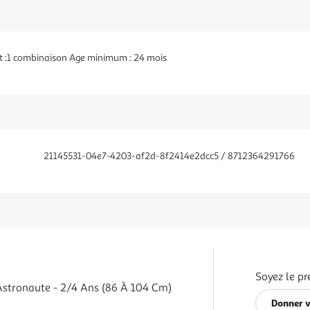
nt :1 combinaison Age minimum : 24 mois
21145531-04e7-4203-af2d-8f2414e2dcc5 / 8712364291766
Soyez le pr
stronaute - 2/4 Ans (86 À 104 Cm)
Donner v