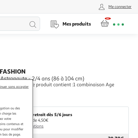
Me connecter
Lancer
Mes produits
la
recherche
FASHION
Astronaute - 2/4 ans (86 à 104 cm)
6 à 104 cm) - Ce produit contient :1 combinaison Age
inuer sans accepter
 24 mois
+
Avenue des Jeux
igation ou des
n charge les
Livr. ou retrait dès 5/6 jours
ez votre
A partir de 4,50€
tains contenus et
Plus d'options
nu pour modifier
en bas de page.