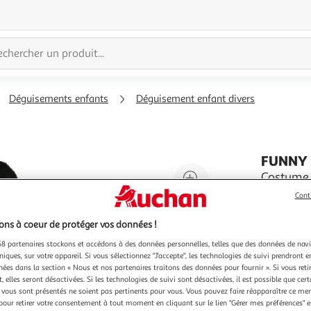
Déguisements enfants
Déguisement enfant divers
FUNNY 
Agrandir
Costume 
2/4 ans (8
l'illustration
Cont
minimum :
à
Réduire
En savoir 
ns à coeur de protéger vos données !
200%
l'illustration
Vendu par
à
Partager
8 partenaires stockons et accédons à des données personnelles, telles que des données de nav
niques, sur votre appareil. Si vous sélectionnez "J'accepte", les technologies de suivi prendront e
100
le
chées dans la section « Nous et nos partenaires traitons des données pour fournir ». Si vous retir
%
produit
 elles seront désactivées. Si les technologies de suivi sont désactivées, il est possible que cer
vous sont présentés ne soient pas pertinents pour vous. Vous pouvez faire réapparaître ce me
pour retirer votre consentement à tout moment en cliquant sur le lien "Gérer mes préférences" 