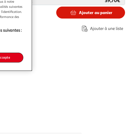
39,70€
ar
Avenue des Jeux
ous à notre
nalités suivantes
l’identification.
Ajouter au panier
erformance des
€
Ajouter à une liste
s suivantes :
accepte