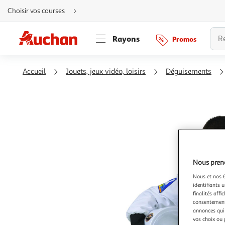
Aller
Choisir vos courses
directement
au
contenu
Aller
Rayons
Promos
directement
à
la
recherche
Aller
Accueil
Jouets, jeux vidéo, loisirs
Déguisements
directement
à
la
navigation
Aller
directement
à
la
rubrique
besoin
d'aide
Nous preno
Nous et nos 6
identifiants u
finalités affi
consentement,
annonces qui 
vos choix ou 