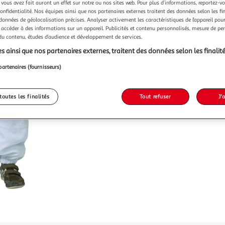
Vendu p
 vous avez fait auront un effet sur notre ou nos sites web. Pour plus d’informations, reportez-v
confidentialité. Nos équipes ainsi que nos partenaires externes traitent des données selon les fi
 données de géolocalisation précises. Analyser activement les caractéristiques de l’appareil pour 
 accéder à des informations sur un appareil. Publicités et contenu personnalisés, mesure de p
39,70
 du contenu, études d’audience et développement de services.
s ainsi que nos partenaires externes, traitent des données selon les finalité
partenaires (fournisseurs)
toutes les finalités
Tout refuser
J'