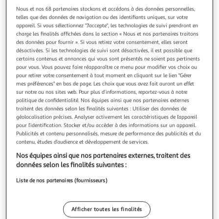
Illustration
Illustration
Nous et nos 68 partenaires stockons et accédons à des données personnelles,
précédente
suivante
telles que des données de navigation ou des identifiants uniques, sur votre
appareil. Si vous sélectionnez "J'accepte", les technologies de suivi prendront en
charge les finalités affichées dans la section « Nous et nos partenaires traitons
des données pour fournir ». Si vous retirez votre consentement, elles seront
FUNKO
désactivées. Si les technologies de suivi sont désactivées, il est possible que
Pack 4 Figurines Funko Bitty Pop Pokémon Squirtle
certains contenus et annonces qui vous sont présentés ne soient pas pertinents
pour vous. Vous pouvez faire réapparaître ce menu pour modifier vos choix ou
Pack 4 Figurines Funko Bitty Pop Pokémon Squirtle
pour retirer votre consentement à tout moment en cliquant sur le lien "Gérer
En savoir +
mes préférences" en bas de page. Les choix que vous avez fait auront un effet
Vendu par
2KINGS
sur notre ou nos sites web. Pour plus d’informations, reportez-vous à notre
politique de confidentialité. Nos équipes ainsi que nos partenaires externes
Livraison dès 5/6 jours
traitent des données selon les finalités suivantes : Utiliser des données de
4,99€
géolocalisation précises. Analyser activement les caractéristiques de l’appareil
pour l’identification. Stocker et/ou accéder à des informations sur un appareil.
Plus d'options
Publicités et contenu personnalisés, mesure de performance des publicités et du
contenu, études d’audience et développement de services.
16,32€
Vendu par
2KINGS
Nos équipes ainsi que nos partenaires externes, traitent des
données selon les finalités suivantes :
Livr. ou retrait dès 1/2 semaines
A partir de 2,00€
Liste de nos partenaires (fournisseurs)
Plus d'options
17,26€
Vendu par
Multishop
Afficher toutes les finalités