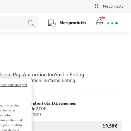
Me connecter
Lancer
Mes produits
la
recherche
 Funko Pop Animation InuYasha Eating
Funko Pop Animation InuYasha Eating
inuer sans accepter
+
Multishop
Livr. ou retrait dès 1/2 semaines
igation ou des
A partir de 2,00€
n charge les
Plus d'options
ez votre
tains contenus et
19,58€
nu pour modifier
ar
Multishop
en bas de page.