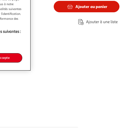
ous à notre
Ajouter au panier
nalités suivantes
€
l’identification.
erformance des
Ajouter à une liste
s suivantes :
accepte