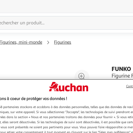
Figurines, mini-monde
Figurines
FUNKO
Agrandir
Figurine
Figurine 
l'illustration
Cont
En savoir 
à
Réduire
Vendu par
200%
l'illustration
ns à coeur de protéger vos données !
à
Partager
8 partenaires stockons et accédons à des données personnelles, telles que des données de nav
100
le
niques, sur votre appareil. Si vous sélectionnez "J'accepte", les technologies de suivi prendront e
chées dans la section « Nous et nos partenaires traitons des données pour fournir ». Si vous retir
%
produit
 elles seront désactivées. Si les technologies de suivi sont désactivées, il est possible que cer
vous sont présentés ne soient pas pertinents pour vous. Vous pouvez faire réapparaître ce me
Vendu p
pour retirer votre consentement à tout moment en cliquant sur le lien "Gérer mes préférences" 