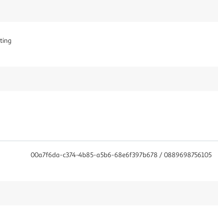
ting
00a7f6da-c374-4b85-a5b6-68e6f397b678 / 0889698756105