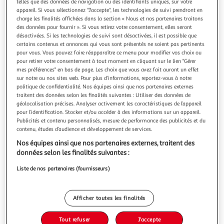
telles que des données de navigation ou des identifiants uniques, sur votre
appareil. Si vous sélectionnez "J'accepte", les technologies de suivi prendront en
charge les finalités affichées dans la section « Nous et nos partenaires traitons
des données pour fournir ». Si vous retirez votre consentement, elles seront
désactivées. Si les technologies de suivi sont désactivées, il est possible que
certains contenus et annonces qui vous sont présentés ne soient pas pertinents
FUNKO
pour vous. Vous pouvez faire réapparaître ce menu pour modifier vos choix ou
Figurine Funko Pop Animation Chainsaw Kishibe
pour retirer votre consentement à tout moment en cliquant sur le lien "Gérer
mes préférences" en bas de page. Les choix que vous avez fait auront un effet
Figurine Funko Pop Animation Chainsaw Kishibe
sur notre ou nos sites web. Pour plus d’informations, reportez-vous à notre
En savoir +
politique de confidentialité. Nos équipes ainsi que nos partenaires externes
Vendu par
Multishop
traitent des données selon les finalités suivantes : Utiliser des données de
géolocalisation précises. Analyser activement les caractéristiques de l’appareil
Retrait dès 1/2 semaines
pour l’identification. Stocker et/ou accéder à des informations sur un appareil.
2,00€
Publicités et contenu personnalisés, mesure de performance des publicités et du
Plus d'options
contenu, études d’audience et développement de services.
Nos équipes ainsi que nos partenaires externes, traitent des
19,15€
Vendu par
Multishop
données selon les finalités suivantes :
Ajouter au panier
Liste de nos partenaires (fournisseurs)
19,15€
Ajouter à une liste
Afficher toutes les finalités
Tout refuser
J'accepte