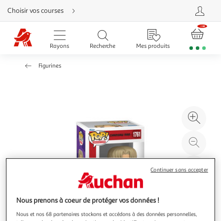
Aller
Choisir vos courses
directement
au
contenu
Aller
directement
Rayons
Recherche
Mes produits
à
la
recherche
Figurines
Aller
directement
à
la
navigation
Aller
directement
à
Agr
la
rubrique
l'il
besoin
d'aide
à
Réd
20
l'il
à
Par
Continuer sans accepter
100
le
%
pro
Nous prenons à coeur de protéger vos données !
Nous et nos 68 partenaires stockons et accédons à des données personnelles,