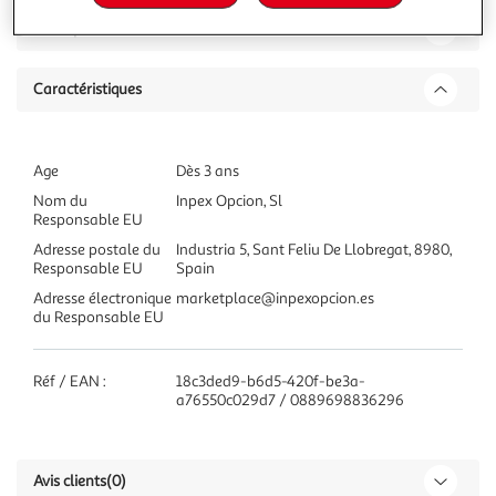
Description
Caractéristiques
Age
Dès 3 ans
Nom du
Inpex Opcion, Sl
Responsable EU
Adresse postale du
Industria 5, Sant Feliu De Llobregat, 8980,
Responsable EU
Spain
Adresse électronique
marketplace@inpexopcion.es
du Responsable EU
Réf / EAN :
18c3ded9-b6d5-420f-be3a-
a76550c029d7 / 0889698836296
Avis clients
(0)