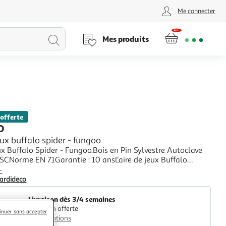
Me connecter
Lancer
Mes produits
la
recherche
 offerte
O
eux buffalo spider - fungoo
ux Buffalo Spider - Fungoo.Bois en Pin Sylvestre Autoclave
SCNorme EN 71Garantie : 10 ansL'aire de jeux Buffalo
 toboggan vert avec glissade double vague mesurant 2,2
+
à sable avec 2 sièges.Une échelle à barreaux
ardideco
es.Une rampe d'escalade avec corde.Deux m
Livraison dès 3/4 semaines
Livraison offerte
inuer sans accepter
Plus d'options