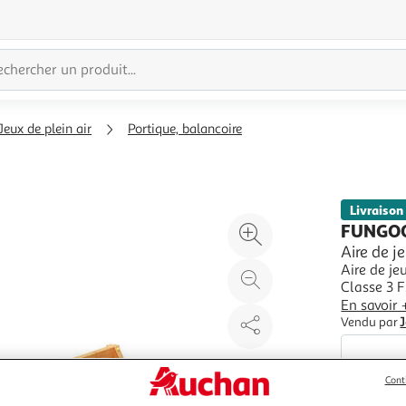
Jeux de plein air
Portique, balancoire
Livraison
Agrandir
FUNGO
l'illustration
Aire de j
Aire de je
à
Réduire
Classe 3 F
200%
l'illustration
Spider Un
En savoir 
à
Partager
m.Un bac 
Vendu par
J
métalliqu
100
le
%
produit
Cont