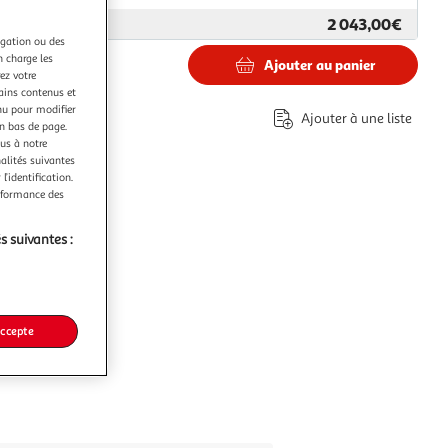
2 043,00€
ar
Jardideco
igation ou des
n charge les
Ajouter au panier
ez votre
,00€
tains contenus et
nu pour modifier
Ajouter à une liste
en bas de page.
ous à notre
nalités suivantes
l’identification.
erformance des
s suivantes :
accepte