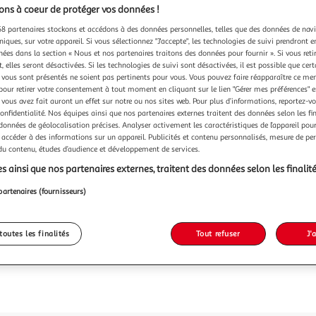
ns à coeur de protéger vos données !
Vendu p
8 partenaires stockons et accédons à des données personnelles, telles que des données de nav
niques, sur votre appareil. Si vous sélectionnez "J'accepte", les technologies de suivi prendront e
chées dans la section « Nous et nos partenaires traitons des données pour fournir ». Si vous retir
2 043
 elles seront désactivées. Si les technologies de suivi sont désactivées, il est possible que cer
vous sont présentés ne soient pas pertinents pour vous. Vous pouvez faire réapparaître ce me
pour retirer votre consentement à tout moment en cliquant sur le lien "Gérer mes préférences" 
 vous avez fait auront un effet sur notre ou nos sites web. Pour plus d’informations, reportez-v
confidentialité. Nos équipes ainsi que nos partenaires externes traitent des données selon les fi
 données de géolocalisation précises. Analyser activement les caractéristiques de l’appareil pour 
 accéder à des informations sur un appareil. Publicités et contenu personnalisés, mesure de p
 du contenu, études d’audience et développement de services.
s ainsi que nos partenaires externes, traitent des données selon les finalité
partenaires (fournisseurs)
toutes les finalités
Tout refuser
J'