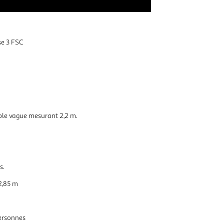
se 3 FSC
ble vague mesurant 2,2 m.
s.
 2,85 m
ersonnes