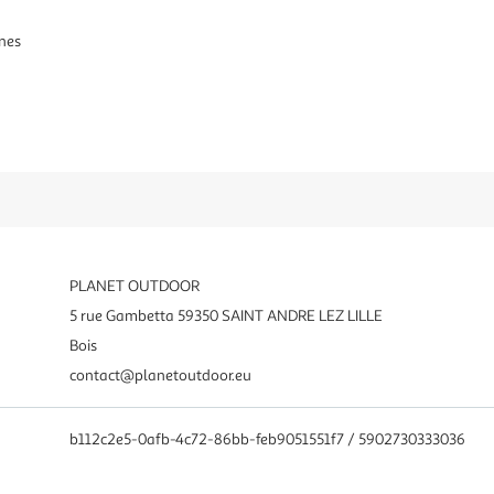
nes
PLANET OUTDOOR
5 rue Gambetta 59350 SAINT ANDRE LEZ LILLE
Bois
contact@planetoutdoor.eu
b112c2e5-0afb-4c72-86bb-feb9051551f7 / 5902730333036