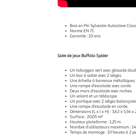
Bois en Pin Sylvestre Autoclave Clas
Norme EN 71
Garantie : 10 ans
L'aire de jeux Buffalo Spider
Un toboggan vert avec glissade dou
Un bac à sable avec 2 sièges.
Une échelle à barreaux métalliques.
Une rampe d'escalade avec corde.
Deux murs d'escalade avec roches.
Un volant et un téléscope.
Un portique avec 2 sièges balançoire
Une rampe d'escalade en corde.
Dimensions (L x l x H) : 3,62 x 5,54 x
Surface : 20,05 m²
Hauteur plateforme : 1,25 m
Nombre d'utilisateurs maximum : 14
Temps de montage : 10 heures à 2 p