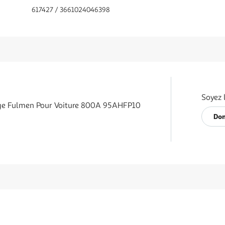
617427 / 3661024046398
Soyez 
ige Fulmen Pour Voiture 800A 95AHFP10
Don