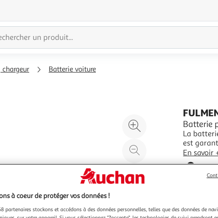
, chargeur
Batterie voiture
FULME
Agrandir
Batterie
La batter
l'illustration
est garant
à
Réduire
pour les a
En savoir 
200%
l'illustration
batterie e
Garant
dès récept
à
Partager
Cont
Vendu par
100
le
%
produit
ns à coeur de protéger vos données !
8 partenaires stockons et accédons à des données personnelles, telles que des données de nav
niques, sur votre appareil. Si vous sélectionnez "J'accepte", les technologies de suivi prendront e