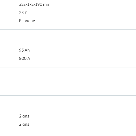
353x175x190 mm
23.7
Espagne
95 Ah
800 A
2 ans
2 ans