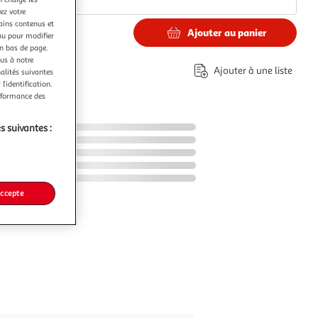
ez votre
tains contenus et
Ajouter au panier
nu pour modifier
9€
en bas de page.
ous à notre
Ajouter à une liste
nalités suivantes
l’identification.
erformance des
s suivantes :
accepte