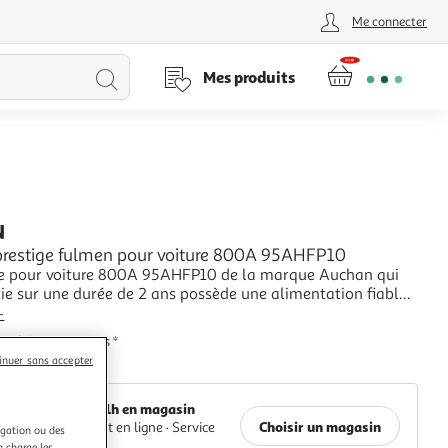
Me connecter
Lancer
Mes produits
la
recherche
N
 prestige fulmen pour voiture 800A 95AHFP10
ie pour voiture 800A 95AHFP10 de la marque Auchan qui
ie sur une durée de 2 ans possède une alimentation fiable
ppareils électriques tel que les phares, ABS, airbag, ect... La
+
st adaptée aux véhicule essences et diesel et prête à l'usage
ie fabricant: 3 ans *
ion.
inuer sans accepter
Auchan
Retrait 1h en magasin
Choisir un magasin
Paiement en ligne ·
Service
igation ou des
offert
n charge les