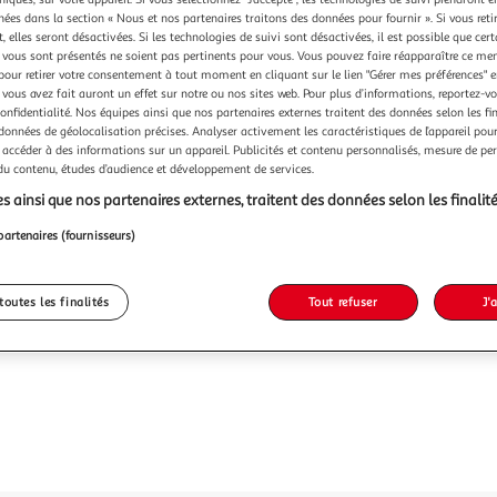
chées dans la section « Nous et nos partenaires traitons des données pour fournir ». Si vous retir
 elles seront désactivées. Si les technologies de suivi sont désactivées, il est possible que cer
vous sont présentés ne soient pas pertinents pour vous. Vous pouvez faire réapparaître ce me
144,9
pour retirer votre consentement à tout moment en cliquant sur le lien "Gérer mes préférences" 
144,99€ / pce
 vous avez fait auront un effet sur notre ou nos sites web. Pour plus d’informations, reportez-v
confidentialité. Nos équipes ainsi que nos partenaires externes traitent des données selon les fi
 données de géolocalisation précises. Analyser activement les caractéristiques de l’appareil pour 
 accéder à des informations sur un appareil. Publicités et contenu personnalisés, mesure de p
 du contenu, études d’audience et développement de services.
s ainsi que nos partenaires externes, traitent des données selon les finalité
partenaires (fournisseurs)
toutes les finalités
Tout refuser
J'