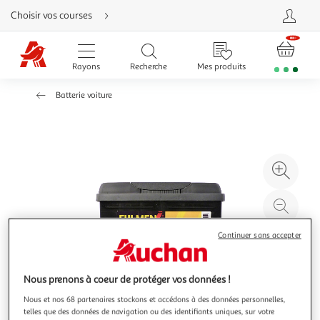
Aller
Choisir vos courses
directement
au
contenu
Aller
directement
Rayons
Recherche
Mes produits
à
la
recherche
Batterie voiture
Aller
directement
à
la
navigation
Aller
directement
à
Agr
la
rubrique
l'il
besoin
d'aide
à
Réd
20
l'il
à
Par
Continuer sans accepter
100
le
%
pro
Nous prenons à coeur de protéger vos données !
Nous et nos 68 partenaires stockons et accédons à des données personnelles,
telles que des données de navigation ou des identifiants uniques, sur votre