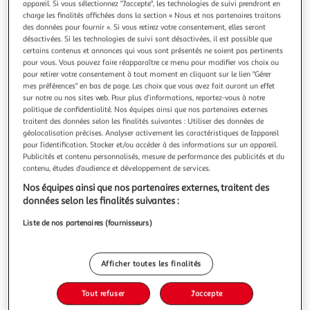
Illustration
Illustration
appareil. Si vous sélectionnez "J'accepte", les technologies de suivi prendront en
charge les finalités affichées dans la section « Nous et nos partenaires traitons
précédente
suivante
des données pour fournir ». Si vous retirez votre consentement, elles seront
désactivées. Si les technologies de suivi sont désactivées, il est possible que
certains contenus et annonces qui vous sont présentés ne soient pas pertinents
pour vous. Vous pouvez faire réapparaître ce menu pour modifier vos choix ou
FULMEN
pour retirer votre consentement à tout moment en cliquant sur le lien "Gérer
Batterie prestige fulmen pour voiture 540A 60AHFP6
mes préférences" en bas de page. Les choix que vous avez fait auront un effet
sur notre ou nos sites web. Pour plus d’informations, reportez-vous à notre
Garantie fabricant: 3 ans *
politique de confidentialité. Nos équipes ainsi que nos partenaires externes
traitent des données selon les finalités suivantes : Utiliser des données de
Auchan
Vendu par
géolocalisation précises. Analyser activement les caractéristiques de l’appareil
pour l’identification. Stocker et/ou accéder à des informations sur un appareil.
Retrait 1h en magasin
Publicités et contenu personnalisés, mesure de performance des publicités et du
Paiement en ligne ·
Service offert
contenu, études d’audience et développement de services.
Choisir un magasin
Nos équipes ainsi que nos partenaires externes, traitent des
données selon les finalités suivantes :
Liste de nos partenaires (fournisseurs)
Ajouter au panier
109,99€
109,99€ / pce
Ajouter à une liste
Afficher toutes les finalités
Tout refuser
J'accepte