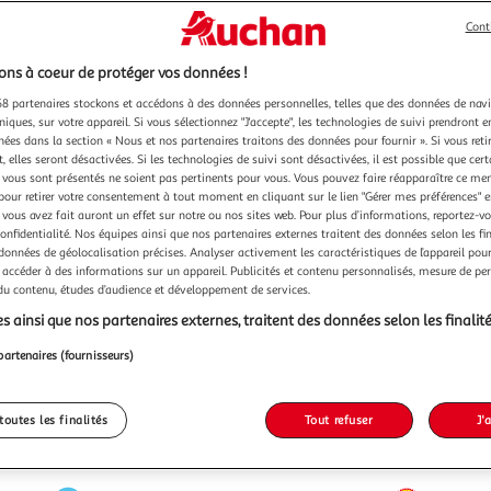
Cont
ns à coeur de protéger vos données !
8 partenaires stockons et accédons à des données personnelles, telles que des données de nav
niques, sur votre appareil. Si vous sélectionnez "J'accepte", les technologies de suivi prendront e
chées dans la section « Nous et nos partenaires traitons des données pour fournir ». Si vous retir
 elles seront désactivées. Si les technologies de suivi sont désactivées, il est possible que cer
vous sont présentés ne soient pas pertinents pour vous. Vous pouvez faire réapparaître ce me
pour retirer votre consentement à tout moment en cliquant sur le lien "Gérer mes préférences" 
 vous avez fait auront un effet sur notre ou nos sites web. Pour plus d’informations, reportez-v
confidentialité. Nos équipes ainsi que nos partenaires externes traitent des données selon les fi
 données de géolocalisation précises. Analyser activement les caractéristiques de l’appareil pour 
 accéder à des informations sur un appareil. Publicités et contenu personnalisés, mesure de p
 du contenu, études d’audience et développement de services.
s ainsi que nos partenaires externes, traitent des données selon les finalité
partenaires (fournisseurs)
toutes les finalités
Tout refuser
J'