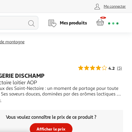
Me connecter
Lancer
Mes produits
la
 de montagne
recherche
4.2
(5)
ERIE DISCHAMP
taire laitier AOP
oux des Saint-Nectaire : un moment de partage pour toute
. Ses saveurs douces, dominées par des arômes lactiques .
r et sa saveur se développent au cours de 4 semaine
+
d'affinage Format économique
Vous voulez connaître le prix de ce produit ?
Afficher le prix