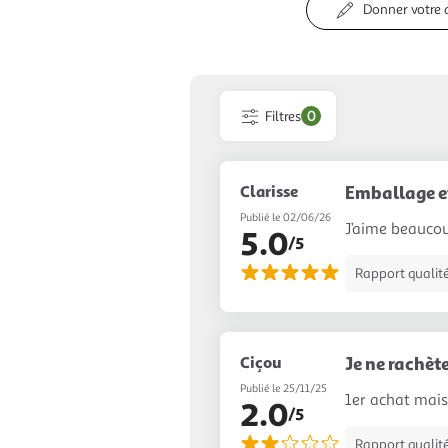
Donner votre 
Filtres
0
Clarisse
Emballage et
Publié le 02/06/26
J’aime beaucou
5.0
/5
Rapport qualité
Ciçou
Je ne rachèt
Publié le 25/11/25
1er achat mai
2.0
/5
Rapport qualité