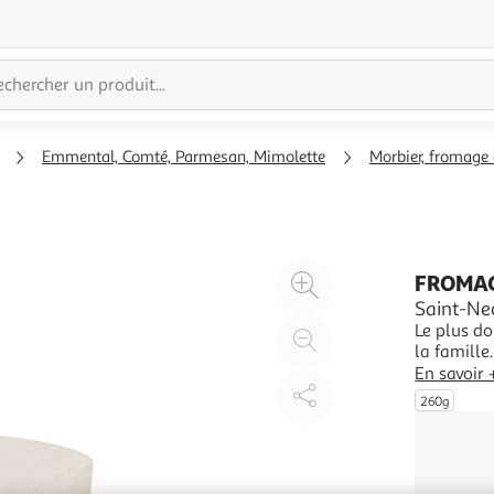
Emmental, Comté, Parmesan, Mimolette
Morbier, fromage
Agrandir
FROMAG
l'illustration
Saint-Nec
Le plus d
à
Réduire
la famille
200%
l'illustration
Sa douceu
En savoir 
à
Partager
260g
100
le
%
produit