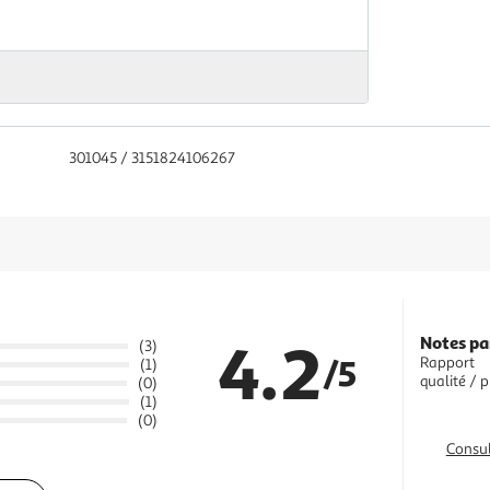
301045 / 3151824106267
4.2
Notes pa
(3)
/5
Rapport
(1)
qualité / p
(0)
(1)
(0)
Consul