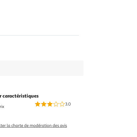
r caractéristiques
3.0
rix
ter la charte de modération des avis