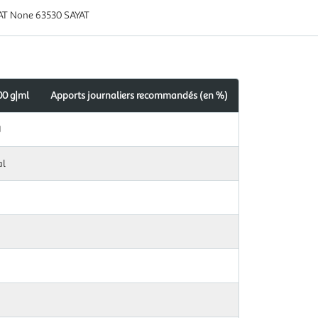
YAT None 63530 SAYAT
00 g|ml
Apports journaliers recommandés (en %)
J
al