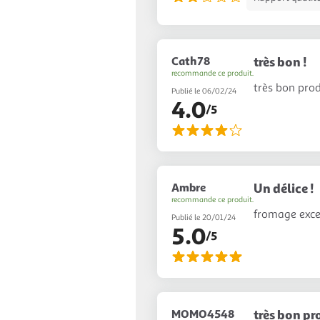
Cath78
très bon !
recommande ce produit.
très bon pro
Publié le 06/02/24
4.0
/5
Ambre
Un délice !
recommande ce produit.
fromage excel
Publié le 20/01/24
5.0
/5
MOMO4548
très bon pr