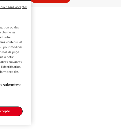
inuer sans accepter
igation ou des
n charge les
ez votre
tains contenus et
nu pour modifier
en bas de page.
ous à notre
nalités suivantes
l’identification.
erformance des
s suivantes :
accepte