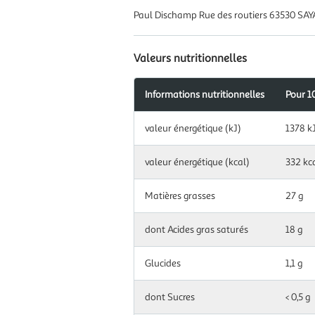
Paul Dischamp Rue des routiers 63530 SA
Valeurs nutritionnelles
Informations nutritionnelles
Pour 1
Information
valeur énergétique (kJ)
1378 k
nutritionnelles
pour
100
valeur énergétique (kcal)
332 kc
g|ml
Matières grasses
27 g
dont Acides gras saturés
18 g
Glucides
1,1 g
dont Sucres
< 0,5 g