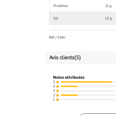
Protéines
21 g
Sel
1,5 g
Réf / EAN :
Avis clients
(5)
Notes attribuées
5
4
3
2
1