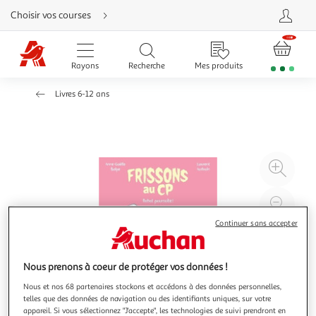
Aller
Choisir vos courses
directement
au
contenu
Aller
directement
Rayons
Recherche
Mes produits
à
la
recherche
Livres 6-12 ans
Aller
directement
à
la
navigation
Aller
directement
à
Agr
la
rubrique
l'il
besoin
d'aide
à
Réd
20
l'il
Continuer sans accepter
à
Par
100
le
Nous prenons à coeur de protéger vos données !
%
pro
Nous et nos 68 partenaires stockons et accédons à des données personnelles,
telles que des données de navigation ou des identifiants uniques, sur votre
appareil. Si vous sélectionnez "J'accepte", les technologies de suivi prendront en