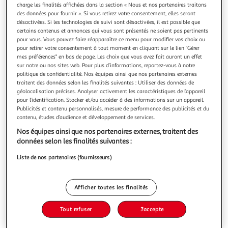
charge les finalités affichées dans la section « Nous et nos partenaires traitons
des données pour fournir ». Si vous retirez votre consentement, elles seront
désactivées. Si les technologies de suivi sont désactivées, il est possible que
certains contenus et annonces qui vous sont présentés ne soient pas pertinents
pour vous. Vous pouvez faire réapparaître ce menu pour modifier vos choix ou
pour retirer votre consentement à tout moment en cliquant sur le lien "Gérer
FRISSONS AU CP : ROBOT POURSUITE !, Balpe Anne-
mes préférences" en bas de page. Les choix que vous avez fait auront un effet
Gaëlle
sur notre ou nos sites web. Pour plus d’informations, reportez-vous à notre
Au musée des Sciences, un robot infernal rétrécit Tom qui
politique de confidentialité. Nos équipes ainsi que nos partenaires externes
devient tout riquiqui. Les CP pourront-ils l'aider à retrouver
traitent des données selon les finalités suivantes : Utiliser des données de
sa taille normale ?Auteur : Balpe Anne-GaëlleEditeur :
En savoir +
géolocalisation précises. Analyser activement les caractéristiques de l’appareil
NATHANDate de parution : 26/09/2024Nombre de pages :
pour l’identification. Stocker et/ou accéder à des informations sur un appareil.
Vous voulez connaître le prix de ce produit ?
Publicités et contenu personnalisés, mesure de performance des publicités et du
32Dimensions : 19.2 x 14.7 x 0.8
contenu, études d’audience et développement de services.
Afficher le prix
Nos équipes ainsi que nos partenaires externes, traitent des
données selon les finalités suivantes :
Liste de nos partenaires (fournisseurs)
Description
Afficher toutes les finalités
Caractéristiques
Tout refuser
J'accepte