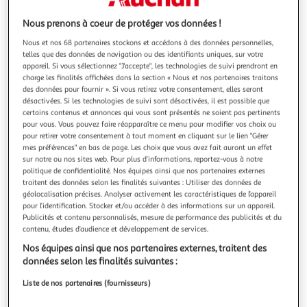
Illustration
Illustration
précédente
suivante
Nous prenons à coeur de protéger vos données !
Nous et nos 68 partenaires stockons et accédons à des données personnelles,
telles que des données de navigation ou des identifiants uniques, sur votre
FRIFRI
appareil. Si vous sélectionnez "J'accepte", les technologies de suivi prendront en
charge les finalités affichées dans la section « Nous et nos partenaires traitons
Plaque croque monsieur
des données pour fournir ». Si vous retirez votre consentement, elles seront
Conseil de sécurité : Produit non concerné Poids Net (kg) :
désactivées. Si les technologies de suivi sont désactivées, il est possible que
1.200 Hauteur (cm) : 7.50 Largeur (cm) : 25.50
certains contenus et annonces qui vous sont présentés ne soient pas pertinents
En savoir +
pour vous. Vous pouvez faire réapparaître ce menu pour modifier vos choix ou
pour retirer votre consentement à tout moment en cliquant sur le lien "Gérer
Vendu par
Boulanger
mes préférences" en bas de page. Les choix que vous avez fait auront un effet
sur notre ou nos sites web. Pour plus d’informations, reportez-vous à notre
Livr. ou retrait dès 3/4 jours
politique de confidentialité. Nos équipes ainsi que nos partenaires externes
Livraison et retrait offerts
traitent des données selon les finalités suivantes : Utiliser des données de
Plus d'options
géolocalisation précises. Analyser activement les caractéristiques de l’appareil
pour l’identification. Stocker et/ou accéder à des informations sur un appareil.
39,99€
Vendu par
Boulanger
Publicités et contenu personnalisés, mesure de performance des publicités et du
contenu, études d’audience et développement de services.
Nos équipes ainsi que nos partenaires externes, traitent des
Livraison dès 5/6 jours
données selon les finalités suivantes :
Livraison offerte
Plus d'options
Liste de nos partenaires (fournisseurs)
47,79€
Vendu par
Nouveaux Marchands