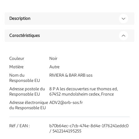
Description
Caractéristiques
Couleur
Noir
Matière
Autre
Nom du
RIVIERA & BAR ARB sas
Responsable EU
Adresse postale du
8 P A les decouvertes rue thomas ed,
Responsable EU
67452 mundolsheim cedex, France
Adresse électronique
ADV2@arb-sas.fr
du Responsable EU
Réf / EAN :
b70b64ec-c7cb-474e-8d4e-1f76241eddc0
/ 5412144195255