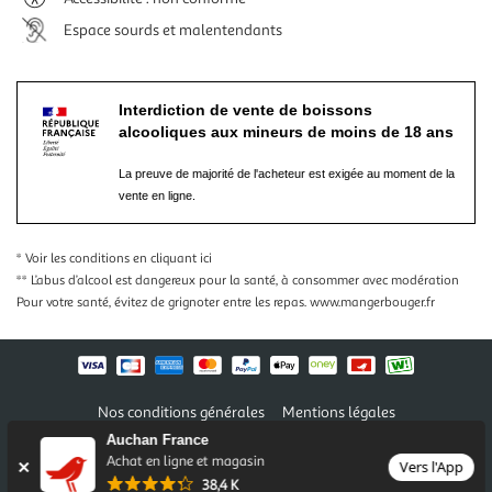
Espace sourds et malentendants
Interdiction de vente de boissons
alcooliques aux mineurs de moins de 18 ans
La preuve de majorité de l'acheteur est exigée au moment de la
vente en ligne.
* Voir les conditions
en cliquant ici
** L’abus d’alcool est dangereux pour la santé, à consommer avec modération
Pour votre santé, évitez de grignoter entre les repas.
www.mangerbouger.fr
Nos conditions générales
Mentions légales
Conditions des offres et promotions
Gérer mes préférences
Auchan France
Politique de confidentialité
Informations légales marketplace
Achat en ligne et magasin
Vers l'App
38,4 K