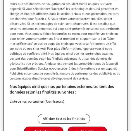
Illustration
Illustration
telles que des données de navigation ou des identifiants uniques, sur votre
précédente
suivante
appareil. Si vous sélectionnez "J'accepte", les technologies de suivi prendront en
charge les finalités affichées dans la section « Nous et nos partenaires traitons
des données pour fournir ». Si vous retirez votre consentement, elles seront
désactivées. Si les technologies de suivi sont désactivées, il est possible que
FREEGUN
certains contenus et annonces qui vous sont présentés ne soient pas pertinents
pour vous. Vous pouvez faire réapparaître ce menu pour modifier vos choix ou
Lot de 6 paires de chaussettes tiges courtes homme
pour retirer votre consentement à tout moment en cliquant sur le lien "Gérer
Freegun noir/blanc
mes préférences" en bas de page. Les choix que vous avez fait auront un effet
Découvrez ce lot de chaussettes basses FREEGUN. Ces
sur notre ou nos sites web. Pour plus d’informations, reportez-vous à notre
chaussettes sont confectionnées en microfibre pour une
politique de confidentialité. Nos équipes ainsi que nos partenaires externes
résistance et une respirabilité accrue.Grâce à leur
traitent des données selon les finalités suivantes : Utiliser des données de
En savoir +
géolocalisation précises. Analyser activement les caractéristiques de l’appareil
composition en matières respirantes, elles se révèlent être
Vendu par
WEBTEX
pour l’identification. Stocker et/ou accéder à des informations sur un appareil.
le choix idéal pour l'été, vous assurant fraîcheur et confort
Couleur
Publicités et contenu personnalisés, mesure de performance des publicités et du
tout au long de la
contenu, études d’audience et développement de services.
Blanc
Nos équipes ainsi que nos partenaires externes, traitent des
données selon les finalités suivantes :
Taille
+1
Liste de nos partenaires (fournisseurs)
39/42
Afficher toutes les finalités
Livraison dès 4/5 jours
4,90€