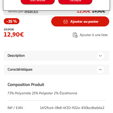
Tout refuser
J'accepte
Plus d'options
12,90€
19,90€
Vendu par
WEBTEX
-35 %
Ajouter au panier
19,90€
12,90€
Ajouter à une liste
Description
Caractéristiques
Composition Produit
73% Polyamide 25% Polyester 2% Élasthanne
Réf / EAN :
14f2fca4-0fe8-4f20-902a-850bcdbeb6e2