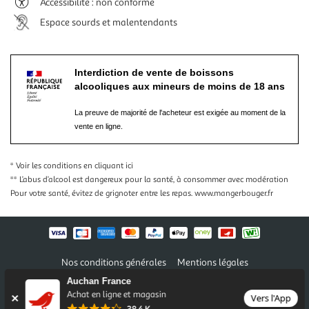
Accessibilité : non conforme
Espace sourds et malentendants
Interdiction de vente de boissons
alcooliques aux mineurs de moins de 18 ans
La preuve de majorité de l'acheteur est exigée au moment de la
vente en ligne.
* Voir les conditions
en cliquant ici
** L’abus d’alcool est dangereux pour la santé, à consommer avec modération
Pour votre santé, évitez de grignoter entre les repas.
www.mangerbouger.fr
Nos conditions générales
Mentions légales
Conditions des offres et promotions
Gérer mes préférences
Auchan France
Politique de confidentialité
Informations légales marketplace
Achat en ligne et magasin
Vers l'App