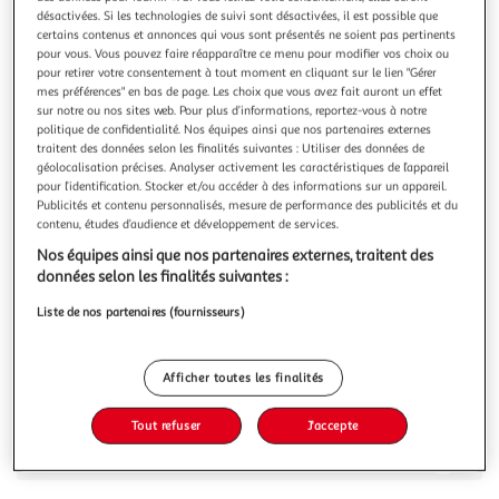
Illustration
Illustration
désactivées. Si les technologies de suivi sont désactivées, il est possible que
précédente
suivante
certains contenus et annonces qui vous sont présentés ne soient pas pertinents
pour vous. Vous pouvez faire réapparaître ce menu pour modifier vos choix ou
pour retirer votre consentement à tout moment en cliquant sur le lien "Gérer
mes préférences" en bas de page. Les choix que vous avez fait auront un effet
FREEGUN
sur notre ou nos sites web. Pour plus d’informations, reportez-vous à notre
politique de confidentialité. Nos équipes ainsi que nos partenaires externes
Lot de 4 boxers enfant Aop Fun
traitent des données selon les finalités suivantes : Utiliser des données de
Nos boxers Freegun Garçon Imprimé Imprimé sont conçus à
géolocalisation précises. Analyser activement les caractéristiques de l’appareil
base de 92% Polyester 8% Élasthanne / Doublure 100%
pour l’identification. Stocker et/ou accéder à des informations sur un appareil.
Coton pour un maintien optimal, une liberté de
En savoir +
Publicités et contenu personnalisés, mesure de performance des publicités et du
mouvement inégalable avec l'élasticité proposé dans le
contenu, études d’audience et développement de services.
Vous voulez connaître le prix de ce produit ?
tissu du sous-vêtement et un confort en toute circonstance
Nos équipes ainsi que nos partenaires externes, traitent des
grâce à la douceur du tissu mic
données selon les finalités suivantes :
Afficher le prix
Liste de nos partenaires (fournisseurs)
Afficher toutes les finalités
Description
Tout refuser
J'accepte
Caractéristiques