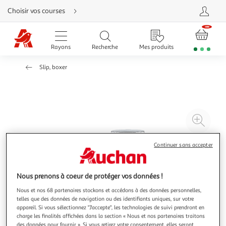
Aller
Choisir vos courses
directement
au
contenu
Aller
directement
Rayons
Recherche
Mes produits
à
la
recherche
Slip, boxer
Aller
directement
à
la
navigation
Aller
directement
à
Agr
la
rubrique
l'il
besoin
d'aide
à
Réd
Continuer sans accepter
20
l'il
à
Par
Nous prenons à coeur de protéger vos données !
100
le
Nous et nos 68 partenaires stockons et accédons à des données personnelles,
%
pro
telles que des données de navigation ou des identifiants uniques, sur votre
appareil. Si vous sélectionnez "J'accepte", les technologies de suivi prendront en
charge les finalités affichées dans la section « Nous et nos partenaires traitons
des données pour fournir ». Si vous retirez votre consentement, elles seront