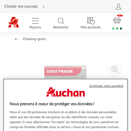
Aller
Choisir vos courses
directement
au
contenu
Aller
directement
Rayons
Recherche
Mes produits
à
la
recherche
Chewing-gums
Aller
directement
à
la
navigation
Aller
directement
à
Agr
la
rubrique
l'il
besoin
d'aide
à
Réd
Continuer sans accepter
20
l'il
à
Par
Nous prenons à coeur de protéger vos données !
100
le
%
pro
Nous et nos 68 partenaires stockons et accédons à des données personnelles,
telles que des données de navigation ou des identifiants uniques, sur votre
appareil. Si vous sélectionnez "J'accepte", les technologies de suivi prendront en
charge les finalités affichées dans la section « Nous et nos partenaires traitons