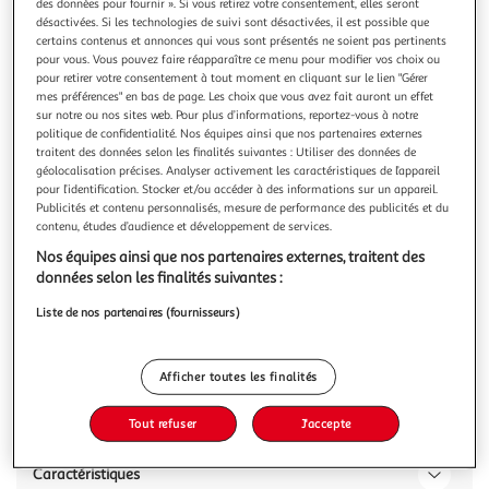
des données pour fournir ». Si vous retirez votre consentement, elles seront
désactivées. Si les technologies de suivi sont désactivées, il est possible que
certains contenus et annonces qui vous sont présentés ne soient pas pertinents
pour vous. Vous pouvez faire réapparaître ce menu pour modifier vos choix ou
pour retirer votre consentement à tout moment en cliquant sur le lien "Gérer
mes préférences" en bas de page. Les choix que vous avez fait auront un effet
FREEDENT
sur notre ou nos sites web. Pour plus d’informations, reportez-vous à notre
White Chewing-gums fraise
politique de confidentialité. Nos équipes ainsi que nos partenaires externes
traitent des données selon les finalités suivantes : Utiliser des données de
Freedent® White Chewing-gum à mâcher sans sucres au
géolocalisation précises. Analyser activement les caractéristiques de l’appareil
bon goût de Fraise qui aide à éliminer les tâches et
pour l’identification. Stocker et/ou accéder à des informations sur un appareil.
maintenir la blancheur naturelle des dents. Les chewing-
En savoir +
Publicités et contenu personnalisés, mesure de performance des publicités et du
gums sans sucres Freedent® sont bénéfiques pour la santé
70g
5x10 dragées
contenu, études d’audience et développement de services.
dentaire car ils aident à neutraliser les acides de la plaque
Nos équipes ainsi que nos partenaires externes, traitent des
dentaire. Ils sont a
Vous voulez connaître le prix de ce produit ?
données selon les finalités suivantes :
Afficher le prix
Liste de nos partenaires (fournisseurs)
Afficher toutes les finalités
Description
Tout refuser
J'accepte
Caractéristiques