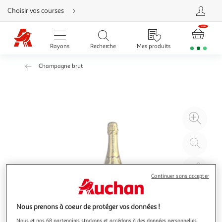
Aller
Choisir vos courses
directement
au
contenu
Aller
directement
Rayons
Recherche
Mes produits
à
la
recherche
Champagne brut
Aller
directement
à
la
navigation
Aller
directement
à
Agr
la
rubrique
l'il
besoin
d'aide
à
Réd
20
l'il
à
Par
100
le
Continuer sans accepter
%
pro
Nous prenons à coeur de protéger vos données !
Nous et nos 68 partenaires stockons et accédons à des données personnelles,