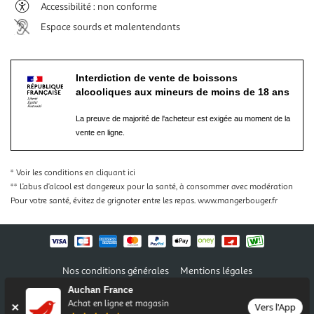
Accessibilité : non conforme
Espace sourds et malentendants
Interdiction de vente de boissons
alcooliques aux mineurs de moins de 18 ans
La preuve de majorité de l'acheteur est exigée au moment de la
vente en ligne.
* Voir les conditions
en cliquant ici
** L’abus d’alcool est dangereux pour la santé, à consommer avec modération
Pour votre santé, évitez de grignoter entre les repas.
www.mangerbouger.fr
Nos conditions générales
Mentions légales
Conditions des offres et promotions
Gérer mes préférences
Auchan France
Politique de confidentialité
Informations légales marketplace
Achat en ligne et magasin
Vers l'App