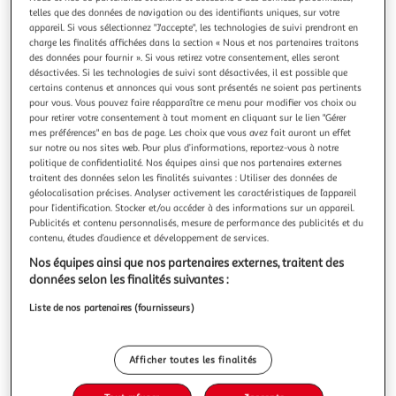
telles que des données de navigation ou des identifiants uniques, sur votre
appareil. Si vous sélectionnez "J'accepte", les technologies de suivi prendront en
charge les finalités affichées dans la section « Nous et nos partenaires traitons
des données pour fournir ». Si vous retirez votre consentement, elles seront
désactivées. Si les technologies de suivi sont désactivées, il est possible que
FREDERIC MALETREZ
certains contenus et annonces qui vous sont présentés ne soient pas pertinents
pour vous. Vous pouvez faire réapparaître ce menu pour modifier vos choix ou
AOP Champagne Brut Frederic Maletrez 1er Cru
pour retirer votre consentement à tout moment en cliquant sur le lien "Gérer
Le Champagne Frédéric Maletrez Premier Cru révèle une
mes préférences" en bas de page. Les choix que vous avez fait auront un effet
expression élégante et structurée. Ce champagne blanc
sur notre ou nos sites web. Pour plus d’informations, reportez-vous à notre
séduit par un joli fruit associé à de discrètes notes
En savoir +
politique de confidentialité. Nos équipes ainsi que nos partenaires externes
briochées. La bouche charnue et bien liée se prolonge sur
traitent des données selon les finalités suivantes : Utiliser des données de
75cl
une finale marquée par une touche végétale délicate.
géolocalisation précises. Analyser activement les caractéristiques de l’appareil
Auchan
Vendu par
L’ensemble est équilibré et
pour l’identification. Stocker et/ou accéder à des informations sur un appareil.
Allergènes :
Anhydride sulfureux et sulfites
Publicités et contenu personnalisés, mesure de performance des publicités et du
contenu, études d’audience et développement de services.
Livr. ou retrait dès 1/2 jours
Nos équipes ainsi que nos partenaires externes, traitent des
A partir de 3,00€ - Retrait offert dès 35€
données selon les finalités suivantes :
Plus d'options
Liste de nos partenaires (fournisseurs)
20,90€
Bientôt dispo !
27,87€ / l
Afficher toutes les finalités