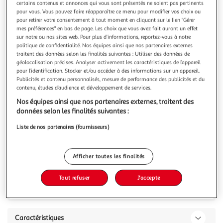
certains contenus et annonces qui vous sont présentés ne soient pas pertinents
pour vous. Vous pouvez faire réapparaître ce menu pour modifier vos choix ou
pour retirer votre consentement à tout moment en cliquant sur le lien "Gérer
mes préférences" en bas de page. Les choix que vous avez fait auront un effet
sur notre ou nos sites web. Pour plus d’informations, reportez-vous à notre
politique de confidentialité. Nos équipes ainsi que nos partenaires externes
FRANCK PROVOST
traitent des données selon les finalités suivantes : Utiliser des données de
Brosse à cheveux définition des boucles cheveux
géolocalisation précises. Analyser activement les caractéristiques de l’appareil
bouclés & frisés
pour l’identification. Stocker et/ou accéder à des informations sur un appareil.
Publicités et contenu personnalisés, mesure de performance des publicités et du
BROSSE
contenu, études d’audience et développement de services.
En savoir +
Nos équipes ainsi que nos partenaires externes, traitent des
1 brosse
données selon les finalités suivantes :
Vous voulez connaître le prix de ce produit ?
Liste de nos partenaires (fournisseurs)
Afficher le prix
Afficher toutes les finalités
Tout refuser
J'accepte
Description
Caractéristiques