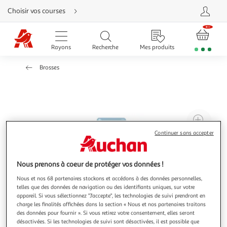
Aller
Choisir vos courses
directement
au
contenu
Aller
directement
Rayons
Recherche
Mes produits
à
la
recherche
Brosses
Aller
directement
à
la
navigation
Aller
directement
à
Agr
la
rubrique
l'il
Continuer sans accepter
besoin
d'aide
à
Réd
20
l'il
Nous prenons à coeur de protéger vos données !
à
Par
Nous et nos 68 partenaires stockons et accédons à des données personnelles,
100
le
telles que des données de navigation ou des identifiants uniques, sur votre
%
pro
appareil. Si vous sélectionnez "J'accepte", les technologies de suivi prendront en
charge les finalités affichées dans la section « Nous et nos partenaires traitons
des données pour fournir ». Si vous retirez votre consentement, elles seront
désactivées. Si les technologies de suivi sont désactivées, il est possible que