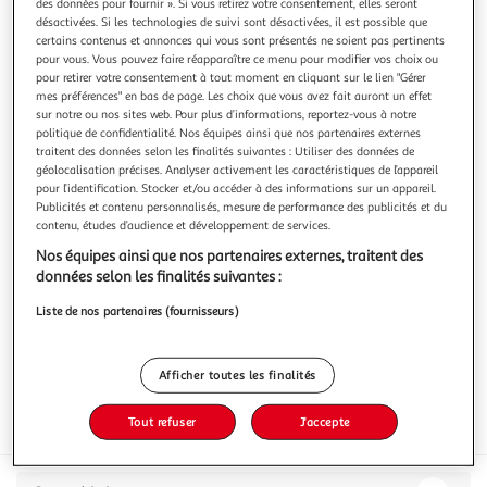
des données pour fournir ». Si vous retirez votre consentement, elles seront
désactivées. Si les technologies de suivi sont désactivées, il est possible que
certains contenus et annonces qui vous sont présentés ne soient pas pertinents
pour vous. Vous pouvez faire réapparaître ce menu pour modifier vos choix ou
pour retirer votre consentement à tout moment en cliquant sur le lien "Gérer
mes préférences" en bas de page. Les choix que vous avez fait auront un effet
4.5
(2)
sur notre ou nos sites web. Pour plus d’informations, reportez-vous à notre
FOURNIER
politique de confidentialité. Nos équipes ainsi que nos partenaires externes
traitent des données selon les finalités suivantes : Utiliser des données de
Cidre doux Le Pommeraie artisanal de Normandie IGP
géolocalisation précises. Analyser activement les caractéristiques de l’appareil
2,5%
pour l’identification. Stocker et/ou accéder à des informations sur un appareil.
Publicités et contenu personnalisés, mesure de performance des publicités et du
75cl
contenu, études d’audience et développement de services.
Vous voulez connaître le prix de ce produit ?
Nos équipes ainsi que nos partenaires externes, traitent des
données selon les finalités suivantes :
Afficher le prix
Liste de nos partenaires (fournisseurs)
Afficher toutes les finalités
Tout refuser
J'accepte
Interdit femme enceinte
Format