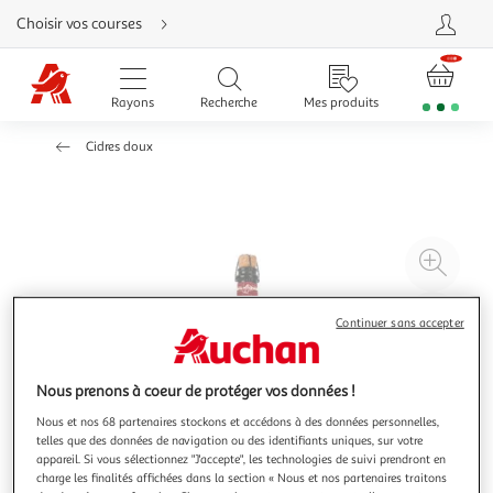
Aller
Choisir vos courses
directement
au
contenu
Aller
directement
Rayons
Recherche
Mes produits
à
la
recherche
Cidres doux
Aller
directement
à
la
navigation
Aller
directement
à
Agr
la
rubrique
l'il
besoin
d'aide
à
Réd
Continuer sans accepter
20
l'il
à
Par
Nous prenons à coeur de protéger vos données !
100
le
%
pro
Nous et nos 68 partenaires stockons et accédons à des données personnelles,
telles que des données de navigation ou des identifiants uniques, sur votre
appareil. Si vous sélectionnez "J'accepte", les technologies de suivi prendront en
charge les finalités affichées dans la section « Nous et nos partenaires traitons