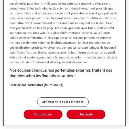
Illustration
Illustration
des données pour fournir ». Si vous retirez votre consentement, elles seront
précédente
suivante
désactivées. Si les technologies de suivi sont désactivées, il est possible que
certains contenus et annonces qui vous sont présentés ne soient pas pertinents
pour vous. Vous pouvez faire réapparaître ce menu pour modifier vos choix ou
pour retirer votre consentement à tout moment en cliquant sur le lien "Gérer
mes préférences" en bas de page. Les choix que vous avez fait auront un effet
3.0
(1)
sur notre ou nos sites web. Pour plus d’informations, reportez-vous à notre
FOREST STYLE
politique de confidentialité. Nos équipes ainsi que nos partenaires externes
Bûcher Bois - 4m3 - MEMPHIS XL
traitent des données selon les finalités suivantes : Utiliser des données de
géolocalisation précises. Analyser activement les caractéristiques de l’appareil
Ce bucher MENPHIS est étroit pour ne pas prendre trop de
pour l’identification. Stocker et/ou accéder à des informations sur un appareil.
place tout en permettant un stockage de 4 m3 de bois.
Publicités et contenu personnalisés, mesure de performance des publicités et du
En savoir +
contenu, études d’audience et développement de services.
Garantie fabricant: 3 ans *
Nos équipes ainsi que nos partenaires externes, traitent des
données selon les finalités suivantes :
Vous voulez connaître le prix de ce produit ?
Liste de nos partenaires (fournisseurs)
Afficher le prix
Afficher toutes les finalités
Tout refuser
J'accepte
Description