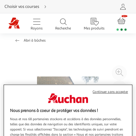
Aller
Choisir vos courses
directement
au
contenu
Aller
directement
Rayons
Recherche
Mes produits
à
la
recherche
Abri à bûches
Aller
directement
à
la
navigation
Aller
directement
à
Agr
la
rubrique
l'il
besoin
d'aide
à
Réd
Continuer sans accepter
20
l'il
à
Par
100
le
Nous prenons à coeur de protéger vos données !
%
pro
Nous et nos 68 partenaires stockons et accédons à des données personnelles,
telles que des données de navigation ou des identifiants uniques, sur votre
appareil. Si vous sélectionnez "J'accepte", les technologies de suivi prendront en
charge les finalités affichées dans la section « Nous et nos partenaires traitons