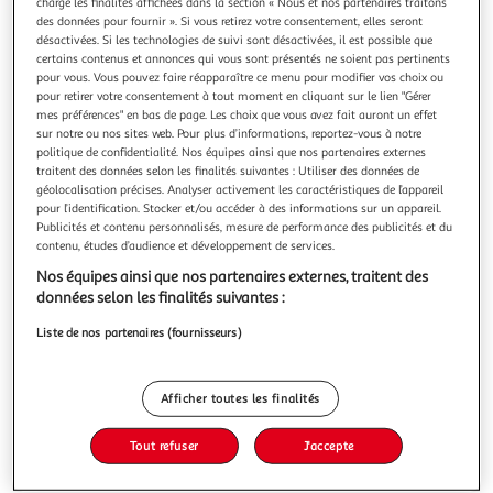
charge les finalités affichées dans la section « Nous et nos partenaires traitons
des données pour fournir ». Si vous retirez votre consentement, elles seront
désactivées. Si les technologies de suivi sont désactivées, il est possible que
certains contenus et annonces qui vous sont présentés ne soient pas pertinents
pour vous. Vous pouvez faire réapparaître ce menu pour modifier vos choix ou
pour retirer votre consentement à tout moment en cliquant sur le lien "Gérer
3.4
(23)
mes préférences" en bas de page. Les choix que vous avez fait auront un effet
FLORETTE
sur notre ou nos sites web. Pour plus d’informations, reportez-vous à notre
politique de confidentialité. Nos équipes ainsi que nos partenaires externes
Plateau apéritif de crudités
traitent des données selon les finalités suivantes : Utiliser des données de
Plateau composé de tomates cerises, chou-fleur, baby
géolocalisation précises. Analyser activement les caractéristiques de l’appareil
carottes et radis
pour l’identification. Stocker et/ou accéder à des informations sur un appareil.
En savoir +
Publicités et contenu personnalisés, mesure de performance des publicités et du
contenu, études d’audience et développement de services.
600g
Nos équipes ainsi que nos partenaires externes, traitent des
Vous voulez connaître le prix de ce produit ?
données selon les finalités suivantes :
Liste de nos partenaires (fournisseurs)
Afficher le prix
Afficher toutes les finalités
Tout refuser
J'accepte
Frais