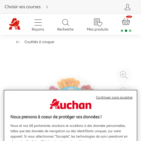
Aller
Choisir vos courses
directement
au
contenu
Aller
directement
Rayons
Recherche
Mes produits
à
la
recherche
Crudités à croquer
Aller
directement
à
la
navigation
Aller
directement
à
Agr
la
rubrique
l'il
besoin
d'aide
à
Réd
20
l'il
Continuer sans accepter
à
Par
100
le
Nous prenons à coeur de protéger vos données !
%
pro
Nous et nos 68 partenaires stockons et accédons à des données personnelles,
telles que des données de navigation ou des identifiants uniques, sur votre
appareil. Si vous sélectionnez "J'accepte", les technologies de suivi prendront en