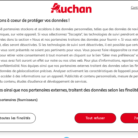
Cont
ns à coeur de protéger vos données !
8 partenaires stockons et accédons à des données personnelles, telles que des données de nav
niques, sur votre appareil. Si vous sélectionnez "J'accepte", les technologies de suivi prendront e
chées dans la section « Nous et nos partenaires traitons des données pour fournir ». Si vous retir
 elles seront désactivées. Si les technologies de suivi sont désactivées, il est possible que cer
vous sont présentés ne soient pas pertinents pour vous. Vous pouvez faire réapparaître ce me
pour retirer votre consentement à tout moment en cliquant sur le lien "Gérer mes préférences" 
 vous avez fait auront un effet sur notre ou nos sites web. Pour plus d’informations, reportez-v
confidentialité. Nos équipes ainsi que nos partenaires externes traitent des données selon les fi
 données de géolocalisation précises. Analyser activement les caractéristiques de l’appareil pour 
 accéder à des informations sur un appareil. Publicités et contenu personnalisés, mesure de p
 du contenu, études d’audience et développement de services.
s ainsi que nos partenaires externes, traitent des données selon les finalité
partenaires (fournisseurs)
toutes les finalités
Tout refuser
J'