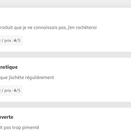
produit que je ne connaissais pas, j'en rachèterai
 / prix :
4
/5
ratique
que j’achète régulièrement
 / prix :
4
/5
verte
it pas trop pimenté