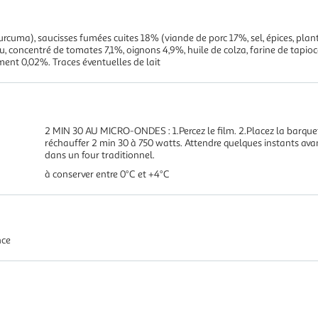
, curcuma), saucisses fumées cuites 18% (viande de porc 17%, sel, épices, p
u, concentré de tomates 7,1%, oignons 4,9%, huile de colza, farine de tapioca,
iment 0,02%. Traces éventuelles de lait
2 MIN 30 AU MICRO-ONDES : 1.Percez le film. 2.Placez la barque
réchauffer 2 min 30 à 750 watts. Attendre quelques instants ava
dans un four traditionnel.
à conserver entre 0°C et +4°C
nce