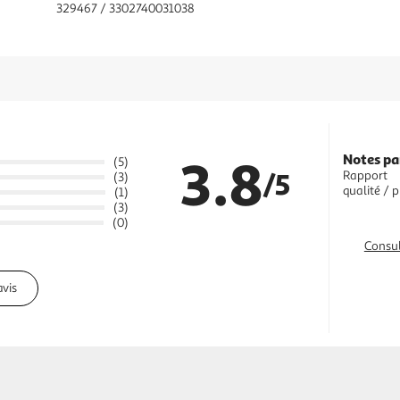
329467 / 3302740031038
3.8
Notes pa
(5)
/5
Rapport
(3)
qualité / p
(1)
(3)
(0)
Consul
avis