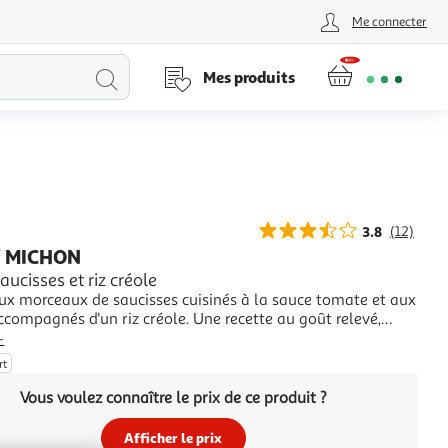
Me connecter
Lancer
Mes produits
la
recherche
3.8
(12)
 MICHON
aucisses et riz créole
ux morceaux de saucisses cuisinés à la sauce tomate et aux
compagnés d'un riz créole. Une recette au goût relevé,
typique de la réunion. Déjeuner rapide à la maison ou au bureau
+
rt
Vous voulez connaître le prix de ce produit ?
Afficher le prix