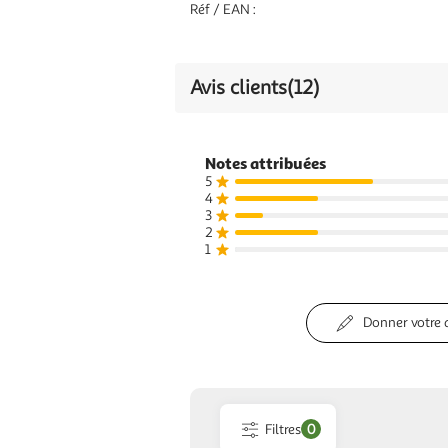
Réf / EAN :
Potassium
0,19
10 %
Calcium
0,011
1 %
Avis clients
(12)
Phosphore
0,054
8 %
Notes attribuées
5
4
3
2
1
Donner votre 
Filtres
0