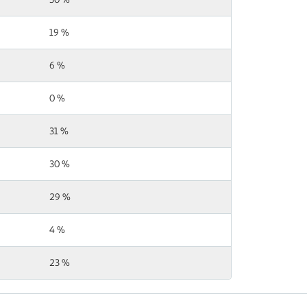
19 %
6 %
0 %
31 %
30 %
29 %
4 %
23 %