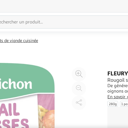
ts de viande cuisinée
Agrandir
FLEURY
l'illustration
Rougail s
De génére
à
Réduire
oignons ac
200%
l'illustration
En savoir 
à
Partager
280g
1 pa
100
le
%
produit