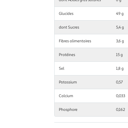
énergétique
8 %
kcal
(kcal)
Glucides
49 g
Matières
7,5 g
11 %
grasses
dont Sucres
5,4 g
dont Acides
Fibres alimentaires
2 g
10 %
3,6 g
gras saturés
Protéines
15 g
Glucides
16 g
6 %
Sel
1,8 g
dont Sucres
1,8 g
2 %
Potassium
0,57
Fibres
1,2 g
0 %
alimentaires
Calcium
0,033
Protéines
5,1 g
10 %
Phosphore
0,162
Sel
0,6 g
10 %