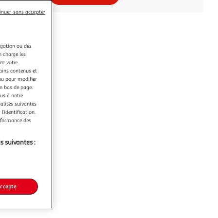
inuer sans accepter
igation ou des
n charge les
ez votre
tains contenus et
nu pour modifier
en bas de page.
ous à notre
nalités suivantes
l’identification.
erformance des
s suivantes :
accepte