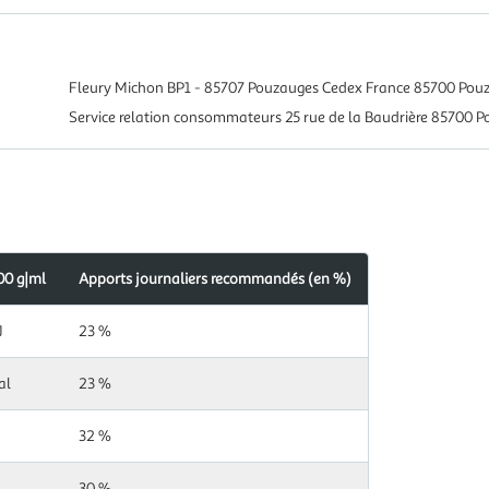
Fleury Michon BP1 - 85707 Pouzauges Cedex France 85700 Pou
Service relation consommateurs 25 rue de la Baudrière 85700 P
00 g|ml
Apports journaliers recommandés (en %)
s
ndés
J
23 %
al
23 %
32 %
30 %