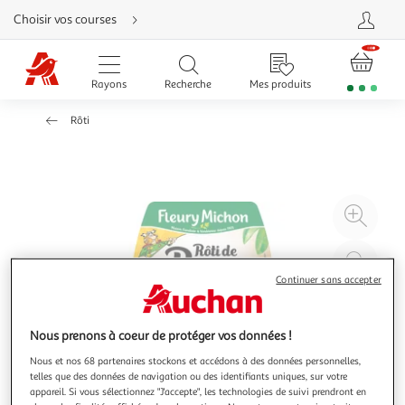
Aller
Choisir vos courses
directement
au
contenu
Aller
directement
Rayons
Recherche
Mes produits
à
la
recherche
Rôti
Aller
directement
à
la
navigation
Aller
directement
à
Agr
la
rubrique
l'il
besoin
d'aide
à
Réd
20
l'il
Continuer sans accepter
à
Par
100
le
Nous prenons à coeur de protéger vos données !
%
pro
Nous et nos 68 partenaires stockons et accédons à des données personnelles,
telles que des données de navigation ou des identifiants uniques, sur votre
appareil. Si vous sélectionnez "J'accepte", les technologies de suivi prendront en