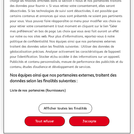
charge les finalités affichées dans la section « Nous et nos partenaires traitons
des données pour fournir ». Si vous retirez votre consentement, elles seront
désactivées. Si les technologies de suivi sont désactivées, il est possible que
certains contenus et annonces qui vous sont présentés ne soient pas pertinents
pour vous. Vous pouvez faire réapparaître ce menu pour modifier vos choix ou
pour retirer votre consentement à tout moment en cliquant sur le lien "Gérer
5.0
(5)
mes préférences" en bas de page. Les choix que vous avez fait auront un effet
FLEURY MICHON
sur notre ou nos sites web. Pour plus d’informations, reportez-vous à notre
politique de confidentialité. Nos équipes ainsi que nos partenaires externes
Rôti de porc cuit en tranches
traitent des données selon les finalités suivantes : Utiliser des données de
Pour faire un bon rôti de porc il faut la meilleure viande : le
géolocalisation précises. Analyser activement les caractéristiques de l’appareil
coeur du filet. Fleury Michon prépare ses rôtis avec une
pour l’identification. Stocker et/ou accéder à des informations sur un appareil.
ligne de poivre, des bouillons puis les cuit lentement à
En savoir +
Publicités et contenu personnalisés, mesure de performance des publicités et du
contenu, études d’audience et développement de services.
l'étouffée pour plus de tendreté et de saveurs. Idéal pour
240g
4 + 2 offertes
cuisiner selon vos envies, en coeur de repas ou entrée
Nos équipes ainsi que nos partenaires externes, traitent des
Vous voulez connaître le prix de ce produit ?
données selon les finalités suivantes :
Liste de nos partenaires (fournisseurs)
Afficher le prix
Afficher toutes les finalités
Tout refuser
J'accepte
Frais