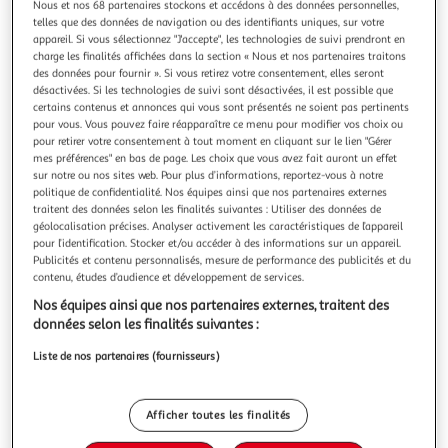
Illustration
Illustration
Nous et nos 68 partenaires stockons et accédons à des données personnelles,
telles que des données de navigation ou des identifiants uniques, sur votre
précédente
suivante
appareil. Si vous sélectionnez "J'accepte", les technologies de suivi prendront en
charge les finalités affichées dans la section « Nous et nos partenaires traitons
des données pour fournir ». Si vous retirez votre consentement, elles seront
Livraison offerte
désactivées. Si les technologies de suivi sont désactivées, il est possible que
certains contenus et annonces qui vous sont présentés ne soient pas pertinents
FLENSTED
pour vous. Vous pouvez faire réapparaître ce menu pour modifier vos choix ou
pour retirer votre consentement à tout moment en cliquant sur le lien "Gérer
The Ugly Duckling
mes préférences" en bas de page. Les choix que vous avez fait auront un effet
Le vilain petit canard
sur notre ou nos sites web. Pour plus d’informations, reportez-vous à notre
En savoir +
politique de confidentialité. Nos équipes ainsi que nos partenaires externes
Vendu par
1001Jouets
traitent des données selon les finalités suivantes : Utiliser des données de
géolocalisation précises. Analyser activement les caractéristiques de l’appareil
Livraison dès 2/3 jours
pour l’identification. Stocker et/ou accéder à des informations sur un appareil.
Publicités et contenu personnalisés, mesure de performance des publicités et du
Livraison offerte
contenu, études d’audience et développement de services.
Plus d'options
Nos équipes ainsi que nos partenaires externes, traitent des
32,98€
Vendu par
1001Jouets
données selon les finalités suivantes :
Liste de nos partenaires (fournisseurs)
Livraison dès 6/7 jours
4,99€
Plus d'options
Afficher toutes les finalités
33,56€
Vendu par
Multishop