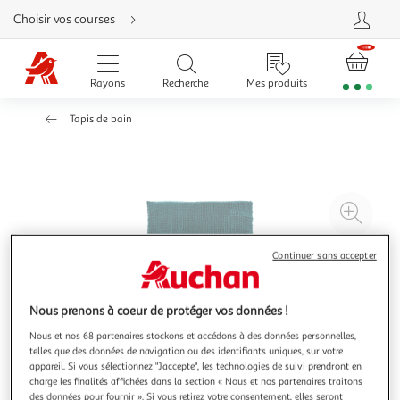
Aller
Choisir vos courses
directement
au
contenu
Aller
directement
Rayons
Recherche
Mes produits
à
la
recherche
Tapis de bain
Aller
directement
à
la
navigation
Aller
directement
à
Agr
la
rubrique
l'il
besoin
d'aide
à
Réd
Continuer sans accepter
20
l'il
à
Par
Nous prenons à coeur de protéger vos données !
100
le
Nous et nos 68 partenaires stockons et accédons à des données personnelles,
%
pro
telles que des données de navigation ou des identifiants uniques, sur votre
appareil. Si vous sélectionnez "J'accepte", les technologies de suivi prendront en
charge les finalités affichées dans la section « Nous et nos partenaires traitons
des données pour fournir ». Si vous retirez votre consentement, elles seront