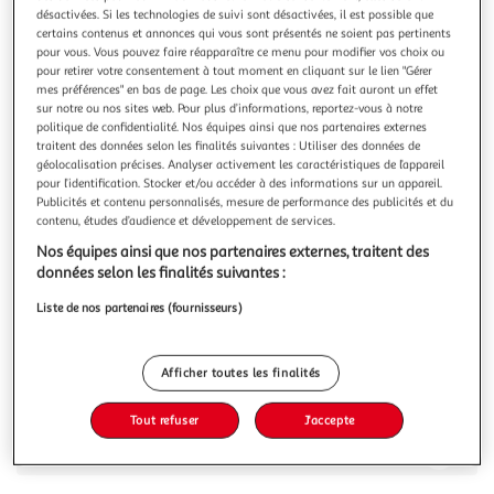
Illustration
Illustration
désactivées. Si les technologies de suivi sont désactivées, il est possible que
précédente
suivante
certains contenus et annonces qui vous sont présentés ne soient pas pertinents
pour vous. Vous pouvez faire réapparaître ce menu pour modifier vos choix ou
pour retirer votre consentement à tout moment en cliquant sur le lien "Gérer
mes préférences" en bas de page. Les choix que vous avez fait auront un effet
FIVE
sur notre ou nos sites web. Pour plus d’informations, reportez-vous à notre
politique de confidentialité. Nos équipes ainsi que nos partenaires externes
Tapis de salle de bain rectangulaire Colorama
traitent des données selon les finalités suivantes : Utiliser des données de
Rendez votre sortie de douche plus agréable avec ce tapis
géolocalisation précises. Analyser activement les caractéristiques de l’appareil
aussi moelleux que design.FICHE TECHNIQUE- Tapis de
pour l’identification. Stocker et/ou accéder à des informations sur un appareil.
salle de bain en polyester.- Grammage de 1150
En savoir +
Publicités et contenu personnalisés, mesure de performance des publicités et du
gsm.CARACTERISTIQUES TECHNIQUES- Dimensions : L. 80
contenu, études d’audience et développement de services.
Vous voulez connaître le prix de ce produit ?
x P. 50 cm.- Poids : 0,48 kg.
Nos équipes ainsi que nos partenaires externes, traitent des
données selon les finalités suivantes :
Afficher le prix
Liste de nos partenaires (fournisseurs)
Afficher toutes les finalités
Description
Tout refuser
J'accepte
Caractéristiques