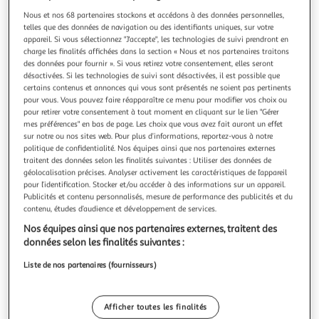
Illustration
Illustration
Nous et nos 68 partenaires stockons et accédons à des données personnelles,
précédente
suivante
telles que des données de navigation ou des identifiants uniques, sur votre
appareil. Si vous sélectionnez "J'accepte", les technologies de suivi prendront en
charge les finalités affichées dans la section « Nous et nos partenaires traitons
des données pour fournir ». Si vous retirez votre consentement, elles seront
FIVE
désactivées. Si les technologies de suivi sont désactivées, il est possible que
Set huile & vinaigre bambou 32cm transparent
certains contenus et annonces qui vous sont présentés ne soient pas pertinents
Informations Techniques : Dimensions : L. 16,6 x l. 9,2 x H. 32
pour vous. Vous pouvez faire réapparaître ce menu pour modifier vos choix ou
pour retirer votre consentement à tout moment en cliquant sur le lien "Gérer
cm Matière : Verre & Bambou Spécificités : Pratique & Utile
mes préférences" en bas de page. Les choix que vous avez fait auront un effet
Set Huile & Vinaigre Pour Condiments Socle en Bambou
En savoir +
sur notre ou nos sites web. Pour plus d’informations, reportez-vous à notre
Poids : 0,763 kg Couleur : Transparent & Beige
Vendu par
Paris Prix
politique de confidentialité. Nos équipes ainsi que nos partenaires externes
traitent des données selon les finalités suivantes : Utiliser des données de
Livr. ou retrait dès 1/2 semaines
géolocalisation précises. Analyser activement les caractéristiques de l’appareil
A partir de 7,99€
pour l’identification. Stocker et/ou accéder à des informations sur un appareil.
Plus d'options
Publicités et contenu personnalisés, mesure de performance des publicités et du
contenu, études d’audience et développement de services.
12,99€
16,99€
Vendu par
Paris Prix
Nos équipes ainsi que nos partenaires externes, traitent des
données selon les finalités suivantes :
Livraison dès 4/5 jours
Liste de nos partenaires (fournisseurs)
4,99€
Plus d'options
Afficher toutes les finalités
23,66€
29,99€
Vendu par
Multishop