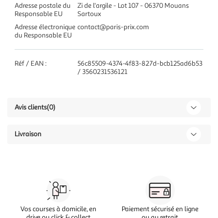
Adresse postale du
Zi de l'argile - Lot 107 - 06370 Mouans
Responsable EU
Sartoux
Adresse électronique
contact@paris-prix.com
du Responsable EU
Réf / EAN :
56c85509-4374-4f83-827d-bcb125ad6b53
/ 3560231536121
Avis clients
(0)
Livraison
Vos courses à domicile, en
Paiement sécurisé en ligne
drive ou click & collect
ou au retrait